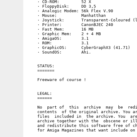
    · CD-ROM:         52 X

    · FloppyDisk:     DD 3,5

    · Analogic Modem: 56k Flex V.90

    · Mouse:          Manhatthan

    · Joystick:       Transparent-Coloured (l
    · Printer:        CanonBJEC 240

    · Fast Mem:       16 MB

    · Graphic Mem:    2 + 4 MB

    · AmigaOS:        3.1

    · ROM:            3.1

    · GraphicOS:      CyberGraphX3 (41.71)

    · SoundOS:        Ahi.

    STATUS:

    =======

    Freeware of course !

    LEGAL:

    ======

    No  part of  this  archive  may  be  redi
    contents  of the original archive. You ar
    files  included in  the archive. You  are
    archive together with the  obscene or ill
    and redistribute this software free of ch
    for Amiga Magazines that want include on 