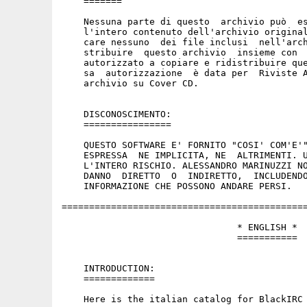
    =======

    Nessuna parte di questo  archivio può  es
    l'intero contenuto dell'archivio original
    care nessuno  dei file inclusi  nell'arch
    stribuire  questo archivio  insieme con  
    autorizzato a copiare e ridistribuire que
    sa  autorizzazione  è data per  Riviste A
    archivio su Cover CD.

    DISCONOSCIMENTO:

    ================

    QUESTO SOFTWARE E' FORNITO "COSI' COM'E'"
    ESPRESSA  NE IMPLICITA, NE  ALTRIMENTI. U
    L'INTERO RISCHIO. ALESSANDRO MARINUZZI NO
    DANNO  DIRETTO  O  INDIRETTO,  INCLUDENDO
    INFORMAZIONE CHE POSSONO ANDARE PERSI.

=============================================
                                * ENGLISH *

                                ===========

    INTRODUCTION:

    =============

    Here is the italian catalog for BlackIRC 