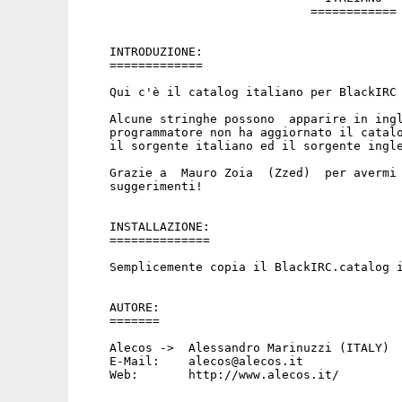
                                ============

    INTRODUZIONE:

    =============

    Qui c'è il catalog italiano per BlackIRC 
    Alcune stringhe possono  apparire in ingl
    programmatore non ha aggiornato il catalo
    il sorgente italiano ed il sorgente ingle
    Grazie a  Mauro Zoia  (Zzed)  per avermi 
    suggerimenti!

    INSTALLAZIONE:

    ==============

    Semplicemente copia il BlackIRC.catalog i
    AUTORE:

    =======

    Alecos ->  Alessandro Marinuzzi (ITALY)

    E-Mail:    alecos@alecos.it

    Web:       http://www.alecos.it/
