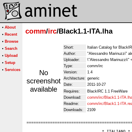
•
About
comm
/
irc
/Black1.1-ITA.lha
•
Recent
•
Browse
Short:
Italian Catalog for BlackI
•
Search
Author:
"Alessandro Marinuzzi" a
•
Upload
Uploader:
\"Alessandro Marinuzzi\" 
•
Setup
Type:
comm/irc
•
Services
No
Version:
1.4
Architecture:
generic
screenshot
Date:
2011-10-27
available
Requires:
BlackIRC 1.1 FreeWare
Download:
comm/irc/Black1.1-ITA.lh
Readme:
comm/irc/Black1.1-ITA.r
Downloads:
2109
=============================================
                                * ITALIANO *
