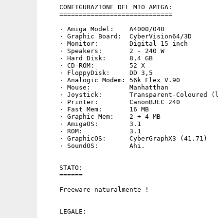
    CONFIGURAZIONE DEL MIO AMIGA:

    =============================

    · Amiga Model:    A4000/040

    · Graphic Board:  CyberVision64/3D

    · Monitor:        Digital 15 inch

    · Speakers:       2 - 240 W

    · Hard Disk:      8,4 GB

    · CD-ROM:         52 X

    · FloppyDisk:     DD 3,5

    · Analogic Modem: 56k Flex V.90

    · Mouse:          Manhatthan

    · Joystick:       Transparent-Coloured (l
    · Printer:        CanonBJEC 240

    · Fast Mem:       16 MB

    · Graphic Mem:    2 + 4 MB

    · AmigaOS:        3.1

    · ROM:            3.1

    · GraphicOS:      CyberGraphX3 (41.71)

    · SoundOS:        Ahi.

    STATO:

    ======

    Freeware naturalmente !

    LEGALE:
