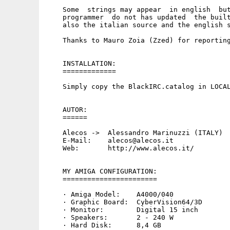
    Some  strings may appear  in english  but
    programmer  do not has updated  the built
    also the italian source and the english s
    Thanks to Mauro Zoia (Zzed) for reporting
    INSTALLATION:

    =============

    Simply copy the BlackIRC.catalog in LOCAL
    AUTOR:

    ======

    Alecos ->  Alessandro Marinuzzi (ITALY)

    E-Mail:    alecos@alecos.it

    Web:       http://www.alecos.it/

    MY AMIGA CONFIGURATION:

    =======================

    · Amiga Model:    A4000/040

    · Graphic Board:  CyberVision64/3D

    · Monitor:        Digital 15 inch

    · Speakers:       2 - 240 W

    · Hard Disk:      8,4 GB
