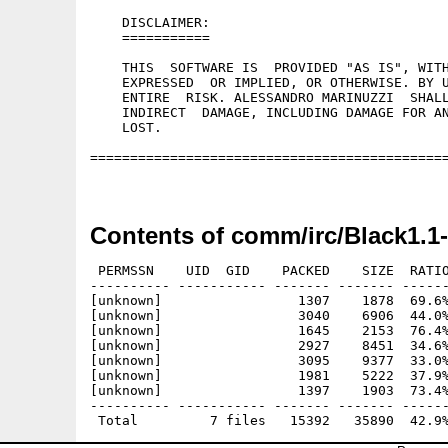
    DISCLAIMER:

    ===========

    THIS  SOFTWARE IS  PROVIDED "AS IS", WITH
    EXPRESSED  OR IMPLIED, OR OTHERWISE. BY U
    ENTIRE  RISK. ALESSANDRO MARINUZZI  SHALL
    INDIRECT  DAMAGE, INCLUDING DAMAGE FOR AN
    LOST.

=============================================
Contents of comm/irc/Black1.1-
 PERMSSN    UID  GID    PACKED    SIZE  RATIO
---------- ----------- ------- ------- ------
[unknown]                 1307    1878  69.6%
[unknown]                 3040    6906  44.0%
[unknown]                 1645    2153  76.4%
[unknown]                 2927    8451  34.6%
[unknown]                 3095    9377  33.0%
[unknown]                 1981    5222  37.9%
[unknown]                 1397    1903  73.4%
---------- ----------- ------- ------- ------