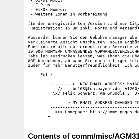
 - D1/D2 Mobil

 - E Plus

 - 01x0x-Nummern

 - weitere Zonen in Vorbereitung

(In der unregistrierten Version sind nur City
 Registration: 15 DM inkl. Porto und Versand)
Ausserdem können Sie den Gebührenmanager über
verkleinerte Ansicht umschalten, sowie Logbüc
Funktion in alle nur erdenklichen Bereiche ze
10.000 NUMMERN UMFASSENDES VORWAHLENVERZEICHN
Tabellen ausdrucken lassen, was Ihnen die Übe
AGM berechnen, ab wann Sie noch billiger tele
zudem für mehr Benutzerfreundlichkeit. Ich wü
   - Felix

        +--------->  NEW EMAIL ADDRESS: bs168
        |   //    bs168@fen.baynet.de, A1200/
        | \x/ Felix Schwarz, Am Gründla 3, D-
        +------------------------------------
        | ------> MY EMAIL ADDRESS CHANGED TO
        +------------------------------------
        |  >>> Homepage: http://home.pages.de
Contents of comm/misc/AGM3