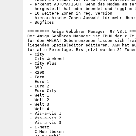
 - erkennt AUTOMATISCH, wenn das Modem am ser
   hergestellt hat oder beendet und loggt mit
 - 10 weitere Zonen in reg. Version

 - hierarchische Zonen-Auswahl für mehr Übers
 - Bugfixes

********* Amiga Gebühren Manager `97 V3.1 ***
Der Amiga Gebühren Manager ist IMHO der z.Zt.
für den AMiGA! Gebührenzonen lassen sich frei
liegenden Spezialeditor editieren. AGM hat au
für alle Feiertage. Bis jetzt wurden 31 Zonen
 - City

 - City Weekend

 - City Plus

 - R50

 - R200

 - Fern

 - Euro 1

 - Euro 2

 - Euro City

 - Welt 1

 - Welt 2

 - Welt 3

 - Welt 4

 - Vis-a-vis 1

 - Vis-a-vis 2

 - Vis-a-vis 3

 - C-Netz

 - C-Mobilboxen
