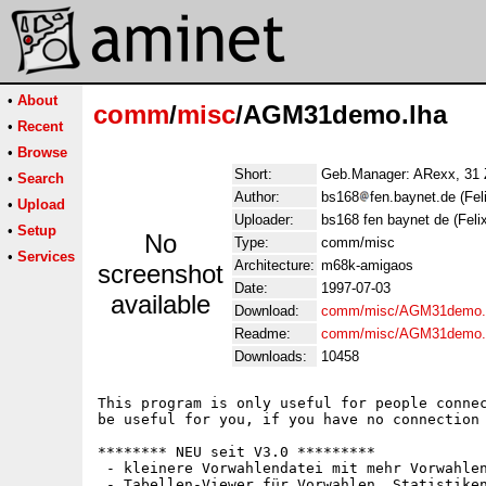
•
About
comm
/
misc
/AGM31demo.lha
•
Recent
•
Browse
Short:
Geb.Manager: ARexx, 31 Z
•
Search
Author:
bs168
fen.baynet.de (Fe
•
Upload
Uploader:
bs168 fen baynet de (Feli
•
Setup
No
Type:
comm/misc
•
Services
Architecture:
m68k-amigaos
screenshot
Date:
1997-07-03
available
Download:
comm/misc/AGM31demo.
Readme:
comm/misc/AGM31demo.
Downloads:
10458
This program is only useful for people connec
be useful for you, if you have no connection 
******** NEU seit V3.0 *********

 - kleinere Vorwahlendatei mit mehr Vorwahlen
 - Tabellen-Viewer für Vorwahlen, Statistiken