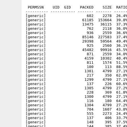
 PERMSSN    UID  GID    PACKED    SIZE  RATIO
---------- ----------- ------- ------- ------
[generic]                  602    2278  26.4%
[generic]                61185  153664  39.8%
[generic]                13475   36115  37.3%
[generic]                  762    2118  36.0%
[generic]                  936    2559  36.6%
[generic]                85146  227583  37.4%
[generic]                29398   59564  49.4%
[generic]                  925    2560  36.1%
[generic]                45482   99916  45.5%
[generic]                  871    2559  34.0%
[generic]                 4159   10302  40.4%
[generic]                  811    1574  51.5%
[generic]                  100     113  88.5%
[generic]                 1301    4799  27.1%
[generic]                  217     350  62.0%
[generic]                 1299    4799  27.1%
[generic]                  137     226  60.6%
[generic]                 1305    4799  27.2%
[generic]                  228     369  61.8%
[generic]                 1300    4799  27.1%
[generic]                  116     180  64.4%
[generic]                 1304    4799  27.2%
[generic]                  704    1607  43.8%
[generic]                  555    2273  24.4%
[generic]                  137     406  33.7%
[generic]                  148     395  37.5%
[generic]                  144     385  37.4%