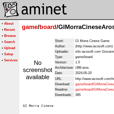
•
About
game
/
board
/GIMorraCineseAros
•
Recent
•
Browse
Short:
GI Morra Cinese Game
•
Search
Author:
(http://www.iacosoft.com) 
•
Upload
Uploader:
info iacosoft com Giovanni
•
Setup
Type:
game/board
•
Services
No
Version:
1.0
Architecture:
i386-aros
screenshot
Date:
2024-05-20
available
URL:
http://www.iacosoft.co
Download:
game/board/GIMorraCines
Readme:
game/board/GIMorraCine
Downloads:
385
GI Morra Cinese
