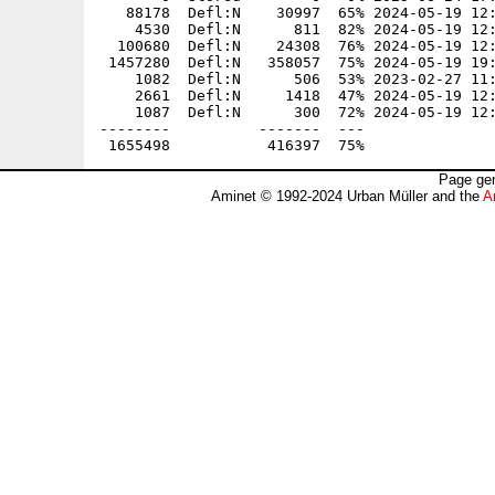
   88178  Defl:N    30997  65% 2024-05-19 12:
    4530  Defl:N      811  82% 2024-05-19 12:
  100680  Defl:N    24308  76% 2024-05-19 12:
 1457280  Defl:N   358057  75% 2024-05-19 19:
    1082  Defl:N      506  53% 2023-02-27 11:
    2661  Defl:N     1418  47% 2024-05-19 12:
    1087  Defl:N      300  72% 2024-05-19 12:
--------          -------  ---               
Page gen
Aminet © 1992-2024 Urban Müller and the
A