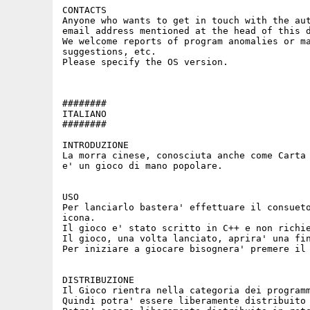
CONTACTS

Anyone who wants to get in touch with the aut
email address mentioned at the head of this d
We welcome reports of program anomalies or ma
suggestions, etc.

Please specify the OS version.

########

ITALIANO

########

INTRODUZIONE

La morra cinese, conosciuta anche come Carta 
e' un gioco di mano popolare.

USO

Per lanciarlo bastera' effettuare il consueto
icona.

Il gioco e' stato scritto in C++ e non richie
Il gioco, una volta lanciato, aprira' una fin
Per iniziare a giocare bisognera' premere il 
DISTRIBUZIONE

Il Gioco rientra nella categoria dei programm
Quindi potra' essere liberamente distribuito 