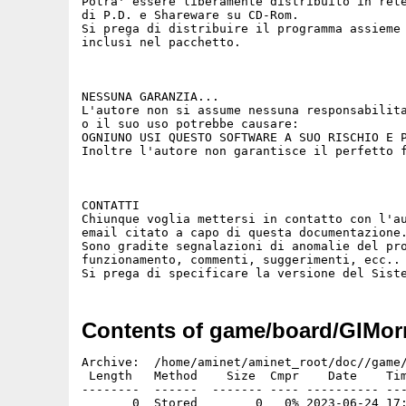
Potra' essere liberamente distribuito in rete
di P.D. e Shareware su CD-Rom.

Si prega di distribuire il programma assieme 
inclusi nel pacchetto.

NESSUNA GARANZIA...

L'autore non si assume nessuna responsabilita
o il suo uso potrebbe causare:

OGNIUNO USI QUESTO SOFTWARE A SUO RISCHIO E P
Inoltre l'autore non garantisce il perfetto f
CONTATTI

Chiunque voglia mettersi in contatto con l'au
email citato a capo di questa documentazione.
Sono gradite segnalazioni di anomalie del pro
funzionamento, commenti, suggerimenti, ecc..

Contents of game/board/GIMor
Archive:  /home/aminet/aminet_root/doc//game/
 Length   Method    Size  Cmpr    Date    Tim
--------  ------  ------- ---- ---------- ---
       0  Stored        0   0% 2023-06-24 17: