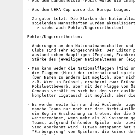
- Aus dem Landesmeister-Pokal wurde die Champ
- Aus dem UEFA-Cup wurde die Europa League.

- Zu guter Letzt: Die Stärken der Nationaltea
  spielenden Mannschaften wurden aktualisiert
  - > siehe auch Fehler/Ungereimtheiten!

Fehler/Ungereimtheiten:

- Änderungen an den Nationalmannschaften und 
  Clubs sind sehr eingeschränkt. Der Editor p
  ausländischen Hauptligen (England, Frankrei
  Stärke des jeweiligen Nationalteams an (eig
- Man kann weder die Nationalflaggen (Mini un
  die Flaggen (Mini) der international spiele
  (Den Namen zu ändern ist möglich, aber nich
  z.B. Wien in Brüssel, erscheint zwar Brüsse
  Pokalwettbewerb, aber mit der Flagge von Ös
  Genauso verhält es sich bei den vier auslän
  kompletter Ligatausch ist möglich, aber die
- Es werden weiterhin nur drei Ausländer zuge
  manche Teams nur noch mit drei Nicht-Auslän
  ein Bug in Erscheinung zu treten, der die S
  weiterrechnet, wenn mehr als 20 Saisonen ge
  Teams, aufgrund fehlender Spieler oder zuvi
  Sieg aberkannt wird. (Etwas entspannt hat s
  "Einbürgerung" von Spielern, die keiner der