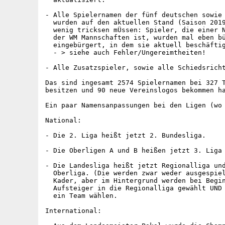
- Alle Spielernamen der fünf deutschen sowie 
  wurden auf den aktuellen Stand (Saison 2019
  wenig tricksen mÜssen: Spieler, die einer N
  der WM Mannschaften ist, wurden mal eben bü
  eingebürgert, in dem sie aktuell beschäftig
  - > siehe auch Fehler/Ungereimtheiten!

- Alle Zusatzspieler, sowie alle Schiedsricht
Das sind ingesamt 2574 Spielernamen bei 327 T
besitzen und 90 neue Vereinslogos bekommen ha
Ein paar Namensanpassungen bei den Ligen (wo 
National:

- Die 2. Liga heißt jetzt 2. Bundesliga.

- Die Oberligen A und B heißen jetzt 3. Liga 
- Die Landesliga heißt jetzt Regionalliga und
  Oberliga. (Die werden zwar weder ausgespiel
  Kader, aber im Hintergrund werden bei Begin
  Aufsteiger in die Regionalliga gewählt UND 
  ein Team wählen.

International:
