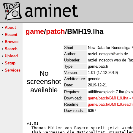
•
About
game
/
patch
/BMH19.lha
•
Recent
•
Browse
Short:
New Data for Bundesliga 
•
Search
Author:
raziel_nosgoth
web.de
•
Upload
Uploader:
raziel_nosgoth web de Raz
•
Setup
Type:
game/patch
•
Services
No
Version:
1.01 (17.12.2019)
Architecture:
generic
screenshot
Date:
2019-12-21
available
Requires:
util/libs/explode-7.lha (exp
Download:
game/patch/BMH19.lha
-
Readme:
game/patch/BMH19.read
Downloads:
6367
v1.01

- Thomas Müller von Bayern spielt jetzt wiede
  (hab vergessen die Nationalität umzustellen