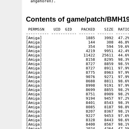
Contents of game/patch/BMH19
 PERMSSN    UID  GID    PACKED    SIZE  RATIO
---------- ----------- ------- ------- ------
[Amiga]                   1885    3992  47.2%
[Amiga]                    144     308  46.8%
[Amiga]                    354     594  59.6%
[Amiga]                   4219    9951  42.4%
[Amiga]                  11422   25611  44.6%
[Amiga]                   8158    8295  98.3%
[Amiga]                   8727    8859  98.5%
[Amiga]                   8727    8911  97.9%
[Amiga]                   8775    8963  97.9%
[Amiga]                   9076    9271  97.9%
[Amiga]                   8688    8811  98.6%
[Amiga]                   8998    9191  97.9%
[Amiga]                   8699    8855  98.2%
[Amiga]                   8751    8909  98.2%
[Amiga]                   9194    9457  97.2%
[Amiga]                   8401    8543  98.3%
[Amiga]                   8085    8187  98.8%
[Amiga]                   8207    8367  98.1%
[Amiga]                   9227    9453  97.6%
[Amiga]                   8328    8443  98.6%
[Amiga]                   8400    8567  98.1%
[Amiga]                   2024    4264  47.5%