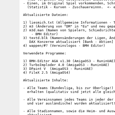
- Einen, im Original Spiel vorkommenden, Schr
  (Statistik - Kurven - Zuschauereinnn.  <- e
Aktualisierte Dateien:

1) liesmich.txt (Allgemeine Informationen - T
2) m3 (Änderung von "DM" in "Eu" und neu gepa
2) m3d.man (Namen von Spielern, Schiedsrichte
    - BMH Editor)

3) textd.blk (Namensänderungen der Ligen, Änd
   DAX Konzerne aktualisiert [Bank - Aktien] 
4) wappen/#? (Vereinslogos - BMH Editor)

Verwendete Programme:

1) BMH-Editor AGA v1.30 (AmigaOS3 - RuninUAE)
2) TurboImploder 4.0 (AmigaOS3 - RuninUAE)

3) DPaint V  (AmigaOS3 - RuninUAE)

4) FileX 2.5 (AmigaOS4)

Aktualisierte Inhalte:

- Alle Teams (Bundesliga, bis zur Oberliga!) 
  erhalten (qualitativ sind jetzt alle gleich
- Alle Vereinsnamen jedes Teams in jeder der 
  und vier ausländische) wurden aktualisiert!
- Alle Stadionnamen, sowie die Heim- und Ausw
  aktualisiert.
