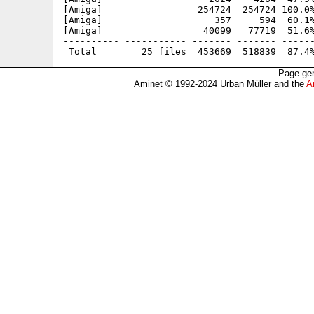
[Amiga]                 254724  254724 100.0%
[Amiga]                    357     594  60.1%
[Amiga]                  40099   77719  51.6%
---------- ----------- ------- ------- ------
Page gen
Aminet © 1992-2024 Urban Müller and the
A