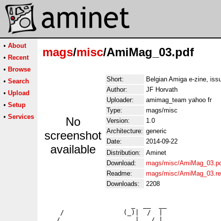
•
About
mags
/
misc
/AmiMag_03.pdf
•
Recent
•
Browse
Short:
Belgian Amiga e-zine, iss
•
Search
Author:
JF Horvath
•
Upload
Uploader:
amimag_team yahoo fr
•
Setup
Type:
mags/misc
•
Services
No
Version:
1.0
Architecture:
generic
screenshot
Date:
2014-09-22
available
Distribution:
Aminet
Download:
mags/misc/AmiMag_03.p
Readme:
mags/misc/AmiMag_03.r
Downloads:
2208
                      _  __  __              
    /               (_)|  /  |              

   /      _ __ ___   _ |   / |  __ _   __ _ 
