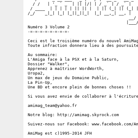
  / /   | '_ ` _  | || |/| | / _` | / _` |

 / ____  | | | | | || || |  | || (_| || (_| |
/_/    _|_| |_| |_||_||_|  |_| __,_| __, |

                                         __/ 
                                        |___/
Numéro 3 Volume 2 

-=-=-=-=-=-=-=-=-

Ceci est le troisième numéro du nouvel AmiMag
Toute infraction donnera lieu à des poursuite
Au sommaire:

L'Amiga face à la PSX et à la Saturn,

Dossier "Walker",

Apprenez à maîtriser WordWorth,

Uropa2,

Un max de jeux du Domaine Public,

La Pin-Up,

Une BD et encore plein de bonnes choses !!

Si vous avez envie de collaborer à l'écriture
amimag_team@yahoo.fr

Notre blog: http://amimag.skyrock.com

Suivez-nous sur Facebook: www.facebook.com/Am
AmiMag est c)1995-2014 JFH