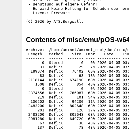
 - Benutzung auf eigene Gefahr!

 - Es wird keine Haftung für Schäden übernomm
 - Lizenz: Freeware

Contents of misc/emu/pOS-w64
Archive:  /home/aminet/aminet_root/doc/misc/emu/pOS-w64.zip
 Length   Method    Size  Cmpr    Date    Time   CRC-32   Name
--------  ------  ------- ---- ---------- ----- --------  ----
       0  Stored        0   0% 2026-04-05 03:00 00000000  pOS-AmiZip/
      31  Defl:X       29   7% 2026-04-05 03:00 7ffeceee  pOS-AmiZip/autorun.inf
  189074  Defl:X    76402  60% 2026-04-05 03:00 e2b1cb3e  pOS-AmiZip/autousb.ico
      83  Defl:X       68  18% 2026-04-05 03:00 38d7021c  pOS-AmiZip/cmos.cmd
 2118144  Defl:X   674190  68% 2026-04-05 03:00 425fcbe7  pOS-AmiZip/pOS-Starter.exe
    1508  Defl:X      854  43% 2026-04-05 03:00 b62cb059  pOS-AmiZip/readme.txt
       0  Stored        0   0% 2026-04-05 03:00 00000000  pOS-AmiZip/PowerOS/
 2374656  Defl:X   766087  68% 2026-04-05 03:00 5c3e8d90  pOS-AmiZip/PowerOS/MultiClick.exe
     219  Defl:X      101  54% 2026-04-05 03:00 1c2bb23a  pOS-AmiZip/PowerOS/MultiClick.ini
  106202  Defl:X    94200  11% 2026-04-05 03:00 bf8717ad  pOS-AmiZip/PowerOS/MultiClick.jpg
 2483200  Defl:X   802648  68% 2026-04-05 03:00 f7e4e070  pOS-AmiZip/PowerOS/powerOS.exe
     201  Defl:X      126  37% 2026-04-05 03:00 c5ba43e3  pOS-AmiZip/PowerOS/PowerOS.ini
 2483200  Defl:X   802643  68% 2026-04-05 03:00 90d17ec6  pOS-AmiZip/PowerOS/powerOSd.exe
 2081280  Defl:X   649720  69% 2026-04-05 03:00 6b8dd4bd  pOS-AmiZip/PowerOS/RunDelay.exe
      67  Defl:X       38  43% 2026-04-05 03:00 4d6ae7ca  pOS-AmiZip/PowerOS/RunDelay.ini
     137  Defl:X       78  43% 2026-04-05 03:00 a7ff58d3  pOS-AmiZip/PowerOS/zdsk.bat
      27  Stored       27   0% 2026-04-05 03:00 d81af28f  pOS-AmiZip/PowerOS/zwab.bat
      29  Stored       29   0% 2026-04-05 03:00 3d53049b  pOS-AmiZip/PowerOS/zwex.bat
       0  Stored        0   0% 2026-04-05 03:00 00000000  pOS-AmiZip/PowerOS/obey/
     324  Defl:X      197  39% 2026-04-05 03:00 bb951b19  pOS-AmiZip/PowerOS/obey/BOOT1.BAT
      74  Defl:X       73   1% 2026-04-05 03:00 59a377ab  pOS-AmiZip/PowerOS/obey/BOOT10.BAT
      85  Defl:X       83   2% 2026-04-05 03:00 e62ebd30  pOS-AmiZip/PowerOS/obey/BOOT11.BAT
      74  Defl:X       73   1% 2026-04-05 03:00 75fa4323  pOS-AmiZip/PowerOS/obey/BOOT12.BAT
     269  Defl:X      188  30% 2026-04-05 03:00 e55188b0  pOS-AmiZip/PowerOS/obey/BOOT2.BAT
     198  Defl:X      135  32% 2026-04-05 03:00 f9db410d  pOS-AmiZip/PowerOS/obey/BOOT21.BAT
     276  Defl:X      149  46% 2026-04-05 03:00 696b7ade  pOS-AmiZip/PowerOS/obey/BOOT22.BAT
     165  Defl:X      113  32% 2026-04-05 03:00 8eebea73  pOS-AmiZip/PowerOS/obey/BOOT23.BAT
     154  Defl:X      109  29% 2026-04-05 03:00 dd8b2fc0  pOS-AmiZip/PowerOS/obey/BOOT24.BAT
     162  Defl:X      116  28% 2026-04-05 03:00 14794130  pOS-AmiZip/PowerOS/obey/BOOT25.BAT
     158  Defl:X      113  29% 2026-04-05 03:00 d2b76273  pOS-AmiZip/PowerOS/obey/BOOT26.BAT
     222  Defl:X      134  40% 2026-04-05 03:00 2a0791ba  pOS-AmiZip/PowerOS/obey/BOOT27.BAT
     242  Defl:X      146  40% 2026-04-05 03:00 75c33ca9  pOS-AmiZip/PowerOS/obey/BOOT28.BAT
     234  Defl:X      156  33% 2026-04-05 03:00 0023f59e  pOS-AmiZip/PowerOS/obey/BOOT3.BAT
      92  Defl:X       83  10% 2026-04-05 03:00 e8ed5a86  pOS-AmiZip/PowerOS/obey/BOOT31.BAT
      98  Defl:X       89   9% 2026-04-05 03:00 8f3a8ca9  pOS-AmiZip/PowerOS/obey/BOOT32.BAT
      73  Defl:X       70   4% 2026-04-05 03:00 f80abab5  pOS-AmiZip/PowerOS/obey/BOOT33.BAT
      78  Defl:X       71   9% 2026-04-05 03:00 e84e5e35  pOS-AmiZip/PowerOS/obey/BOOT34.BAT
     126  Defl:X      111  12% 2026-04-05 03:00 5b1630ef  pOS-AmiZip/PowerOS/obey/BOOT35.BAT
     164  Defl:X      112  32% 2026-04-05 03:00 e348ec98  pOS-AmiZip/PowerOS/obey/BOOT36.BAT
      83  Defl:X       77   7% 2026-04-05 03:00 f1cd7632  pOS-AmiZip/PowerOS/obey/BOOT37.BAT
     109  Defl:X       98  10% 2026-04-05 03:00 b1aff0c5  pOS-AmiZip/PowerOS/obey/BOOT38.BAT
     216  Defl:X      157  27% 2026-04-05 03:00 3eb58a3d  pOS-AmiZip/PowerOS/obey/BOOT4.BAT
      88  Defl:X       86   2% 2026-04-05 03:00 45efc504  pOS-AmiZip/PowerOS/obey/BOOT41.BAT
     137  Defl:X      106  23% 2026-04-05 03:00 73c1e5de  pOS-AmiZip/PowerOS/obey/BOOT42.BAT
     137  Defl:X      108  21% 2026-04-05 03:00 27450209  pOS-AmiZip/PowerOS/obey/BOOT43.BAT
     149  Defl:X      111  26% 2026-04-05 03:00 02d88719  pOS-AmiZip/PowerOS/obey/BOOT44.BAT
     129  Defl:X      104  19% 2026-04-05 03:00 85a102e9  pOS-AmiZip/PowerOS/obey/BOOT45.BAT
      87  Defl:X       81   7% 2026-04-05 03:00 420f1c97  pOS-AmiZip/PowerOS/obey/BOOT46.BAT
      98  Defl:X       87  11% 2026-04-05 03:00 507fd1cb  pOS-AmiZip/PowerOS/obey/BOOT47.BAT
      59  Defl:X       49  17% 2026-04-05 03:00 b789501d  pOS-AmiZip/PowerOS/obey/BOOT48.BAT
     206  Defl:X      142  31% 2026-04-05 03:00 f1c26601  pOS-AmiZip/PowerOS/obey/BOOT5.BAT
     208  Defl:X      135  35% 2026-04-05 03:00 d5373c59  pOS-AmiZip/PowerOS/obey/BOOT6.BAT
     207  Defl:X      136  34% 2026-04-05 03:00 63e2d2a8  pOS-AmiZip/PowerOS/obey/BOOT7.BAT
     202  Defl:X      137  32% 2026-04-05 03:00 1706a1bb  pOS-AmiZip/PowerOS/obey/BOOT8.BAT
      76  Defl:X       74   3% 2026-04-05 03:00 b381b77e  pOS-AmiZip/PowerOS/obey/BOOT9.BAT
       0  Stored        0   0% 2026-04-05 03:00 00000000  pOS-AmiZip/PowerOS/style/
       0  Stored        0   0% 2026-04-05 03:00 00000000  pOS-AmiZip/PowerOS/style/skin2/
   59554  Defl:X    53611  10% 2026-04-05 03:00 d0cc6188  pOS-AmiZip/PowerOS/style/skin2/ba.jpg
 2308897  Defl:X  2285749   1% 2026-04-05 03:00 1ff50d4c  pOS-AmiZip/PowerOS/style/skin2/bk.jpg
   86298  Defl:X    83163   4% 2026-04-05 03:00 596e3e62  pOS-AmiZip/PowerOS/style/skin2/tl.jpg
   50120  Defl:X    32884  34% 2026-04-05 03:00 5b718351  pOS-AmiZip/PowerOS/style/skin2/tx.jpg
   84954  Defl:X    73461  14% 2026-04-05 03:00 00064634  pOS-AmiZip/PowerOS/style/skin2/w1.jpg
   98900  Defl:X    88213  11% 2026-04-05 03:00 e9de5008  pOS-AmiZip/PowerOS/style/skin2/w2.jpg
   88945  Defl:X    77910  12% 2026-04-05 03:00 0c0d01d5  pOS-AmiZip/PowerOS/style/skin2/w3.jpg
   86289  Defl:X    75933  12% 2026-04-05 03:00 79f56fe1  pOS-AmiZip/PowerOS/style/skin2/w4.jpg
       0  Stored        0   0% 2026-04-05 03:00 00000000  pOS-AmiZip/PowerOS/style/skin3/
   59554  Defl:X    53611  10% 2026-04-05 03:00 d0cc6188  pOS-AmiZip/PowerOS/style/skin3/ba.jpg
 2054841  Defl:X  2022274   2% 2026-04-05 03:00 b7c2196c  pOS-AmiZip/PowerOS/style/skin3/bk.jpg
   86298  Defl:X    83163   4% 2026-04-05 03:00 596e3e62  pOS-AmiZip/PowerOS/style/skin3/tl.jpg
   50120  Defl:X    32884  34% 2026-04-05 03:00 5b718351  pOS-AmiZip/PowerOS/style/skin3/tx.jpg
   84954  Defl:X    73461  14% 2026-04-05 03:00 00064634  pOS-AmiZip/PowerOS/style/skin3/w1.jpg
   98900  Defl:X    88213  11% 2026-04-05 03:00 e9de5008  pOS-AmiZip/PowerOS/style/skin3/w2.jpg
   88945  Defl:X    77910  12% 2026-04-05 03:00 0c0d01d5  pOS-AmiZip/PowerOS/style/skin3/w3.jpg
   86289  Defl:X    75933  12% 2026-04-05 03:00 79f56fe1  pOS-AmiZip/PowerOS/style/skin3/w4.jpg
       0  Stored        0   0% 2026-04-05 03:00 00000000  pOS-AmiZip/PowerOS/style/skin4/
   59554  Defl:X    53611  10% 2026-04-05 03:00 d0cc6188  pOS-AmiZip/PowerOS/style/skin4/ba.jpg
 1914518  Defl:X  1885387   2% 2026-04-05 03:00 5f03b4dd  pOS-AmiZip/PowerOS/style/skin4/bk.jpg
   86298  Defl:X    83163   4% 2026-04-05 03:00 596e3e62  pOS-AmiZip/PowerOS/style/skin4/tl.jpg
   50120  Defl:X    32884  34% 2026-04-05 03:00 5b718351  pOS-AmiZip/PowerOS/style/skin4/tx.jpg
   84954  Defl:X    73461  14% 2026-04-05 03:00 00064634  pOS-AmiZip/PowerOS/style/skin4/w1.jpg
   98900  Defl:X    88213  11% 2026-04-05 03:00 e9de5008  pOS-AmiZip/Po