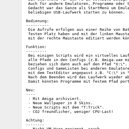
 Auch für andere Emulatoren, Programme oder S
 Gedacht war das Ganze als StartMenü um Emula
 beliebigen USB-Laufwerk starten zu können.

Bedienung:

----------

 Die Aufrufe erfolgen aus einer Reihe von Bat
 festen Platz haben und mit der linken Mausta
 mit der rechte Maustaste editiert werden kön
Funktion:

---------

 Bei einigen Scripts wird ein virtuelles Lauf
 alle Pfade in den Configs (z.B. Amiga.uae mi
 beziehen sich dann auch auf den Pfad "X:\".

 Configs und GameListen bei anderen Emulatore
 mit dem TextEditor angepasst z.B. "C:\" in "
 Nach dem Beenden wird das Laufwerk wieder ab
 Damit könnten Programme mit festem Pfad port
Neu:

----

 - Mit Amiga archiviert.

 - Neue Wallpaper in 8 Skins.

 - Neue Scripts mit dem "T:Trick".

 - CO2 freundlicher, weniger CPU-Last!

Achtung:

--------

 - Nicht VM-Ware geeignet, crash.
