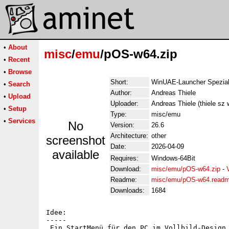
•
About
misc
/
emu
/pOS-w64.zip
•
Recent
•
Browse
Short:
WinUAE-Launcher Spezia
•
Search
Author:
Andreas Thiele
•
Upload
Uploader:
Andreas Thiele (thiele sz
•
Setup
Type:
misc/emu
•
Services
No
Version:
26.6
Architecture:
other
screenshot
Date:
2026-04-09
available
Requires:
Windows-64Bit
Download:
misc/emu/pOS-w64.zip
-
Readme:
misc/emu/pOS-w64.read
Downloads:
1684
Idee: 

-----

 Ein StartMenü für den PC im Vollbild-Design 