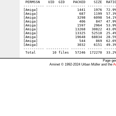
 PERMSSN    UID  GID    PACKED    SIZE  RATIO
---------- ----------- ------- ------- ------
[Amiga]                   1441    1976  72.9%
[Amiga]                    687    1199  57.3%
[Amiga]                   3298    6098  54.1%
[Amiga]                    406     847  47.9%
[Amiga]                   1597    2964  53.9%
[Amiga]                  13268   30822  43.0%
[Amiga]                  13325   52510  25.4%
[Amiga]                  19648   68834  28.5%
[Amiga]                    544     869  62.6%
[Amiga]                   3032    6151  49.3%
---------- ----------- ------- ------- ------
Page gen
Aminet © 1992-2024 Urban Müller and the
A