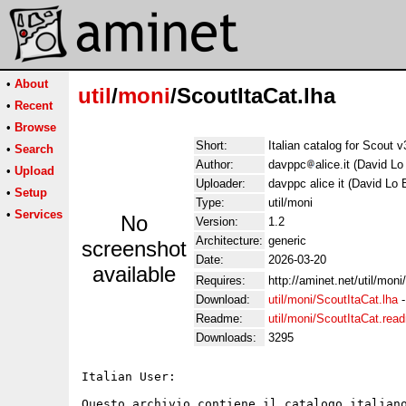
•
About
util
/
moni
/ScoutItaCat.lha
•
Recent
•
Browse
Short:
Italian catalog for Scout v
•
Search
Author:
davppc
alice.it (David Lo
•
Upload
Uploader:
davppc alice it (David Lo 
•
Setup
Type:
util/moni
•
Services
No
Version:
1.2
Architecture:
generic
screenshot
Date:
2026-03-20
available
Requires:
http://aminet.net/util/mon
Download:
util/moni/ScoutItaCat.lha
Readme:
util/moni/ScoutItaCat.rea
Downloads:
3295
Italian User:

Questo archivio contiene il catalogo italiano