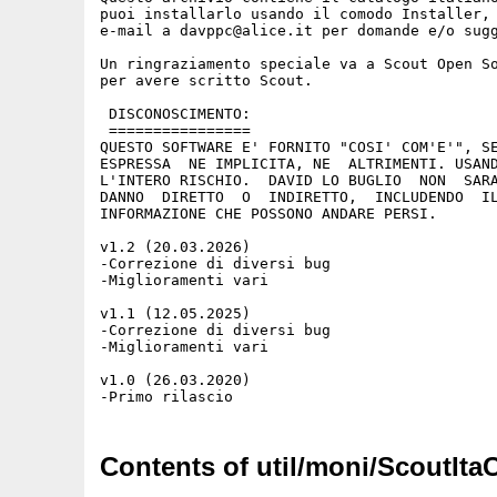
puoi installarlo usando il comodo Installer, 
e-mail a davppc@alice.it per domande e/o sugg
Un ringraziamento speciale va a Scout Open So
per avere scritto Scout.

 DISCONOSCIMENTO:

 ================

QUESTO SOFTWARE E' FORNITO "COSI' COM'E'", SE
ESPRESSA  NE IMPLICITA, NE  ALTRIMENTI. USAND
L'INTERO RISCHIO.  DAVID LO BUGLIO  NON  SARA
DANNO  DIRETTO  O  INDIRETTO,  INCLUDENDO  IL
INFORMAZIONE CHE POSSONO ANDARE PERSI.

v1.2 (20.03.2026)

-Correzione di diversi bug

-Miglioramenti vari

v1.1 (12.05.2025)

-Correzione di diversi bug

-Miglioramenti vari

v1.0 (26.03.2020)

Contents of util/moni/ScoutItaC