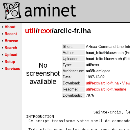
•
About
util
/
rexx
/arclic-fr.lha
•
Recent
•
Browse
Short:
ARexx Command Line Inte
•
Search
Author:
hauri_felix
bluewin.ch (Fe
•
Upload
Uploader:
hauri_felix bluewin ch (Fel
•
Setup
No
Type:
util/rexx
•
Services
Architecture:
m68k-amigaos
screenshot
Date:
1997-12-02
available
Download:
util/rexx/arclic-fr.lha
-
View
Readme:
util/rexx/arclic-fr.readme
Downloads:
7976
---------------------------------------------
                             Sainte-Croix, le
INTRODUCTION

 Ce script transforme votre shell de commande
 Très utile pour tester des portions de scrip