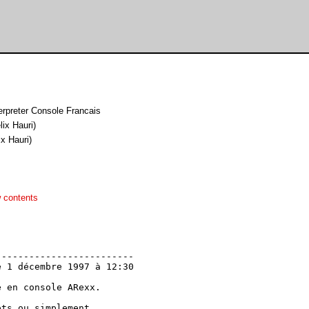
rpreter Console Francais
lix Hauri)
ix Hauri)
 contents
------------------------

 1 décembre 1997 à 12:30

 en console ARexx.

ts ou simplement
