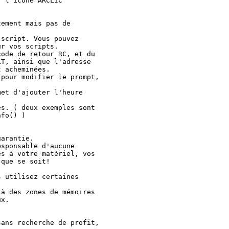
 l'icône ARCLIC

ement mais pas de

script. Vous pouvez

r vos scripts.

ode de retour RC, et du

T, ainsi que l'adresse

 acheminées.

pour modifier le prompt,

et d'ajouter l'heure

s. ( deux exemples sont

fo() )

arantie.

sponsable d'aucune

s à votre matériel, vos

que se soit!

 utilisez certaines

à des zones de mémoires

x.

ans recherche de profit,
