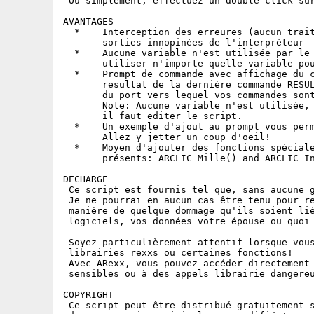
 Ou simplement, effectuez un double-click sur
AVANTAGES

  *    Interception des erreures (aucun trait
       sorties innopinées de l'interpréteur

  *    Aucune variable n'est utilisée par le 
       utiliser n'importe quelle variable pou
  *    Prompt de commande avec affichage du c
       resultat de la dernière commande RESUL
       du port vers lequel vos commandes sont
       Note: Aucune variable n'est utilisée, 
       il faut editer le script.

  *    Un exemple d'ajout au prompt vous perm
       Allez y jetter un coup d'oeil!

  *    Moyen d'ajouter des fonctions spéciale
       présents: ARCLIC_Mille() and ARCLIC_In
DECHARGE

 Ce script est fournis tel que, sans aucune g
 Je ne pourrai en aucun cas être tenu pour re
 manière de quelque dommage qu'ils soient lié
 logiciels, vos données votre épouse ou quoi 
 Soyez particulièrement attentif lorsque vous
 librairies rexxs ou certaines fonctions!

 Avec ARexx, vous pouvez accéder directement 
 sensibles ou à des appels librairie dangereu
COPYRIGHT

 Ce script peut être distribué gratuitement s