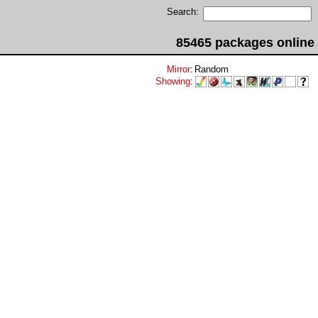
Search:
85465 packages online
Mirror
:
Random
Showing
: