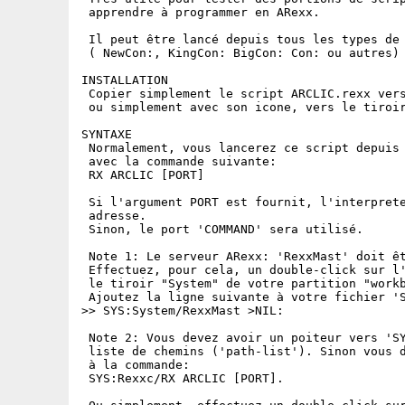
 apprendre à programmer en ARexx.

 Il peut être lancé depuis tous les types de 
 ( NewCon:, KingCon: BigCon: Con: ou autres)

INSTALLATION

 Copier simplement le script ARCLIC.rexx vers
 ou simplement avec son icone, vers le tiroir
SYNTAXE

 Normalement, vous lancerez ce script depuis 
 avec la commande suivante:

 RX ARCLIC [PORT]

 Si l'argument PORT est fournit, l'interprete
 adresse.

 Sinon, le port 'COMMAND' sera utilisé.

 Note 1: Le serveur ARexx: 'RexxMast' doit êt
 Effectuez, pour cela, un double-click sur l'
 le tiroir "System" de votre partition "workb
 Ajoutez la ligne suivante à votre fichier 'S
>> SYS:System/RexxMast >NIL:                 
 Note 2: Vous devez avoir un poiteur vers 'SY
 liste de chemins ('path-list'). Sinon vous d
 à la commande:

 SYS:Rexxc/RX ARCLIC [PORT].
