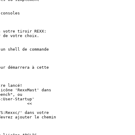
consoles

 votre tiroir REXX:

 de votre choix.

un shell de commande

ur démarrera à cette

re lancé!

icône 'RexxMast' dans

ench", ou

:User-Startup'

           <<

S:Rexxc/' dans votre

evrez ajouter le chemin
