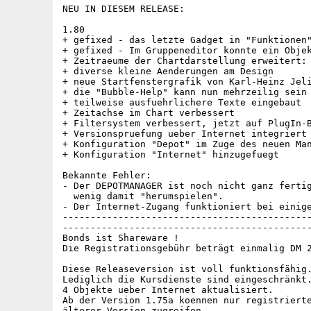
NEU IN DIESEM RELEASE:

1.80

+ gefixed - das letzte Gadget in "Funktionen"
+ gefixed - Im Gruppeneditor konnte ein Objek
+ Zeitraeume der Chartdarstellung erweitert: 
+ diverse kleine Aenderungen am Design

+ neue Startfenstergrafik von Karl-Heinz Jeli
+ die "Bubble-Help" kann nun mehrzeilig sein

+ teilweise ausfuehrlichere Texte eingebaut

+ Zeitachse im Chart verbessert

+ Filtersystem verbessert, jetzt auf PlugIn-B
+ Versionspruefung ueber Internet integriert

+ Konfiguration "Depot" im Zuge des neuen Man
+ Konfiguration "Internet" hinzugefuegt

Bekannte Fehler:

- Der DEPOTMANAGER ist noch nicht ganz fertig
  wenig damit "herumspielen".

- Der Internet-Zugang funktioniert bei einige
---------------------------------------------
---------------------------------------------
Bonds ist Shareware !

Die Registrationsgebühr beträgt einmalig DM 2
Diese Releaseversion ist voll funktionsfähig.
Lediglich die Kursdienste sind eingeschränkt.
4 Objekte ueber Internet aktualisiert.

Ab der Version 1.75a koennen nur registrierte
älterer Version zugreifen.
