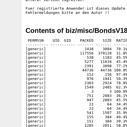
Fuer registrierte Anwender ist dieses Update 
Contents of biz/misc/BondsV18
 PERMSSN    UID  GID    PACKED    SIZE  RATIO     CRC       STAMP          NAME
---------- ----------- ------- ------- ------ ---------- ------------ -------------
[generic]                 2438    3084  79.1% -lh5- ba69 Aug 29  2000 BondsV1.80.info
[generic]               117556  370128  31.8% -lh5- 089d Jun  8  1999 BondsV1.80/Bonds
[generic]                  538    1183  45.5% -lh5- 8e9c Jun  8  1999 BondsV1.80/bonds.cfg
[generic]                 5277   11634  45.4% -lh5- fdce Jun  8  1999 BondsV1.80/bonds.gfx
[generic]                 2391    3098  77.2% -lh5- 2be3 Jun  8  1999 BondsV1.80/Bonds.info
[generic]                44736   44736 100.0% -lh0- ef6d Jan 19  2001 BondsV1.80/bonds.logo
[generic]                  152     156  97.4% -lh5- 59a0 Jun  8  1999 BondsV1.80/Bonds.pal
[generic]                  976    1941  50.3% -lh5- a9da Feb  2  2001 BondsV1.80/bonds.readme
[generic]                 2303    2924  78.8% -lh5- 9ce1 Jun  8  1999 BondsV1.80/Bonds.readme.info
[generic]                 1549    2485  62.3% -lh5- 6de5 Jun  8  1999 BondsV1.80/Charts.info
[generic]                    3       3 100.0% -lh0- 0e34 Jun  8  1999 BondsV1.80/Charts/1VALUE.COM AG.chart
[generic]                  751    2083  36.1% -lh5- 4c20 Jun  8  1999 BondsV1.80/Charts/5.375% Bund-Call.chart
[generic]                  947    2083  45.5% -lh5- 8336 Jun  8  1999 BondsV1.80/Charts/ABN AMRO .chart
[generic]                   22      64  34.4% -lh5- 7802 Mar 30  2000 BondsV1.80/Charts/ACM Asian Technologie.chart
[generic]                   22      64  34.4% -lh5- 7802 Mar 30  2000 BondsV1.80/Charts/ACM Developing Regional Market
[generic]                  541    1507  35.9% -lh5- 05b1 Jun  8  1999 BondsV1.80/Charts/ACM GGT.chart
[generic]                  155     384  40.4% -lh5- a9da Apr  9  2000 BondsV1.80/Charts/ACM Int. Healthcare.chart
[generic]                  151     384  39.3% -lh5- 10b7 Apr  9  2000 BondsV1.80/Charts/ACM Int. Technologie.chart
[generic]                 1205    2051  58.8% -lh5- 8b19 Jun  8  1999 BondsV1.80/Charts/ADIDAS-SALOMON AG.chart
[generic]                 1060    2051  51.7% -lh5- 7460 Jun  8  1999 BondsV1.80/Charts/ADLINK INTERNET AG.chart
[generic]                 1062    2051  51.8% -lh5- b4ca Jun  8  1999 BondsV1.80/Charts/ADORI AG.chart
[generic]                  228     355  64.2% -lh5- 045d Jun  8  1999 BondsV1.80/Charts/ADVA AG OPTICAL NETWORKING AKT
[generic]                  147     259  56.8% -lh5- 6f75 Jun  8  1999 BondsV1.80/Charts/ADVANCED MICRO DEVICES  DL-.01
[generic]                 1017    2051  49.6% -lh5- 761e Jun  8  1999 BondsV1.80/Charts/AEGON NV.chart
[generic]                 2044    4323  47.3% -lh5- 2371 Jun  8  1999 BondsV1.80/Charts/AGIV AG O.N..chart
[generic]                  297     544  54.6% -lh5- 171e Mar 14  2000 BondsV1.80/Charts/Agiv.chart
[generic]                  912    2051  44.5% -lh5- 41b0 Jun  8  1999 BondsV1.80/Charts/AHOLD. KON..chart
[generic]                  825    2051  40.2% -lh5- f4fe Jun  8  1999 BondsV1.80/Charts/AIR LIQUIDE.chart
[generic]                  170     352  48.3% -lh5- f429 Apr  9  2000 BondsV1.80/Charts/Akkumula.chart
[generic]                 1075    2051  52.4% -lh5- e320 Jun  8  1999 BondsV1.80/Charts/ALCATEL S.A..chart
[generic]                  644    2051  31.4% -lh5- a6b9 Jun  8  1999 BondsV1.80/Charts/ALLG.ALPENWASSER AG   SVG.char
[generic]                   32      32 100.0% -lh0- 6d3f Mar 23  2000 BondsV1.80/Charts/ALLIANZ AG O.N..chart
[generic]                  322     608  53.0% -lh5- ced7 Mar 14  2000 BondsV1.80/Charts/Allianz Holding.chart
[generic]                 1740    3587  48.5% -lh5- 55d8 Jun  8  1999 BondsV1.80/Charts/ALLIANZ.chart
[generic]                  801    1475  54.3% -lh5- 2ec6 Jun  8  1999 BondsV1.80/Charts/ALPHAFORM AG.chart
[generic]                    3       3 100.0% -lh0- 0e34 Jun  8  1999 BondsV1.80/Charts/Alsa-Euro-Cash-Renten.chart
[generic]                  335     515  65.0% -lh5- 4c05 Jun  8  1999 BondsV1.80/Charts/ALTANA AG DM 5.chart
[generic]                 1088    2051  53.0% -lh5- 3541 Jun  8  1999 BondsV1.80/Charts/AMAZON.COM.chart
[generic]                  226     387  58.4% -lh5- 9ddb Jun  8  1999 BondsV1.80/Charts/AMB.chart
[generic]                 1130    2051  55.1% -lh5- 79df Jun  8  1999 BondsV1.80/Charts/ANTWERPES AG.chart
[generic]                 1123    2051  54.8% -lh5- f352 Jun  8  1999 BondsV1.80/Charts/ARBO MEDIA.NET AG.chart
[generic]                  992    2051  48.4% -lh5- 6f15 Jun  8  1999 BondsV1.80/Charts/ASCLEPION-MEDITEC.chart
[generic]                  452    2051  22.0% -lh5- 2ffc Jun  8  1999 BondsV1.80/Charts/ASSICURAZIONI GENERALI S.P.A. 
[generic]                  911    3811  23.9% -lh5- 7cc7 Jun  8  1999 BondsV1.80/Charts/AUDI AG.chart
[generic]                  276     515  53.6% -lh5- f2c8 Jun  8  1999 BondsV1.80/Charts/AVA ALLGEMEINE HANDELSGES..cha
[generic]                 1011    2051  49.3% -lh5- cd84 Jun  8  1999 BondsV1.80/Charts/AVENTIS S.A. ACTIONS EO 3. 82.
[generic]                  709    2051  34.6% -lh5- cec7 Jun  8  1999 BondsV1.80/Charts/AXA-UAP S.A..chart
[generic]                  317     515  61.6% -lh5- a762 Jun  8  1999 BondsV1.80/Charts/BAADER WERTPAPIERHANDELSBANK A
[generic]                 3742    9795  38.2% -lh5- d3d0 Jun  8  1999 BondsV1.80/Charts/BABCOCK BORSIG AG O.N..chart
[generic]                  304     608  50.0% -lh5- 3615 Mar 14  2000 BondsV1.80/Charts/Babcock Borsig.chart
[generic]                  133     515  25.8% -lh5- 1e8a Jun  8  1999 BondsV1.80/Charts/BANCO BILBAO VIZ.ARGENT.(BBVA)
[generic]                  265     515  51.5% -lh5- 4498 Jun 