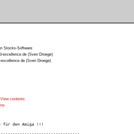
an Stocks-Software
-excellence.de (Sven Droege)
excellence de (Sven Droege)
-
View contents
dme
 für den Amiga !!!

---------------------------------
