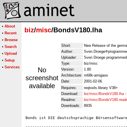
•
About
biz
/
misc
/BondsV180.lha
•
Recent
•
Browse
Short:
New Release of the germ
•
Search
Author:
Sven.Droege
programmed
•
Upload
Uploader:
Sven Droege programmed-
•
Setup
Type:
biz/misc
•
Services
No
Version:
1.80
Architecture:
m68k-amigaos
screenshot
Date:
2001-02-06
available
Requires:
reqtools.library V38+
Download:
biz/misc/BondsV180.lha
Readme:
biz/misc/BondsV180.rea
Downloads:
8935
Bonds ist DIE deutschsprachige Börsensoftware
---------------------------------------------