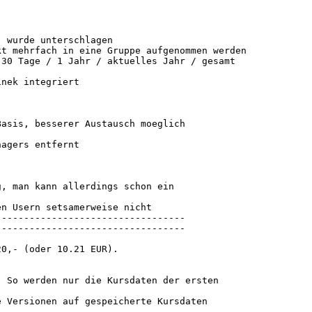
 wurde unterschlagen

t mehrfach in eine Gruppe aufgenommen werden

30 Tage / 1 Jahr / aktuelles Jahr / gesamt

nek integriert

asis, besserer Austausch moeglich

agers entfernt

, man kann allerdings schon ein

n Usern setsamerweise nicht

---------------------------------

---------------------------------

0,- (oder 10.21 EUR).



 So werden nur die Kursdaten der ersten

 Versionen auf gespeicherte Kursdaten
