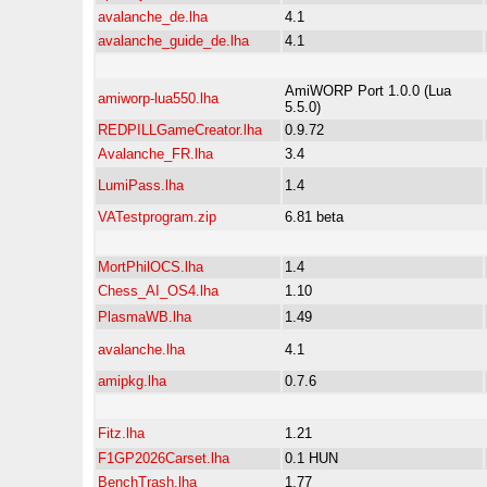
avalanche_de.lha
4.1
avalanche_guide_de.lha
4.1
AmiWORP Port 1.0.0 (Lua
amiworp-lua550.lha
5.5.0)
REDPILLGameCreator.lha
0.9.72
Avalanche_FR.lha
3.4
LumiPass.lha
1.4
VATestprogram.zip
6.81 beta
MortPhilOCS.lha
1.4
Chess_AI_OS4.lha
1.10
PlasmaWB.lha
1.49
avalanche.lha
4.1
amipkg.lha
0.7.6
Fitz.lha
1.21
F1GP2026Carset.lha
0.1 HUN
BenchTrash.lha
1.77