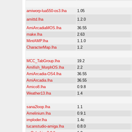
amiworp-lua550-os3.lha
1.05
amittd.lha
1.2.0
AmiArcadiaMOS.lha
36.55
make.lha
2.63
MintAMP.lha
1.1.0
CharacterMap.lha
1.2
MCC_TabGroup.lha
19.2
Amifish_MorphOS.lha
2.2
AmiArcadia-OS4.lha
36.55
AmiArcadia.lha
36.55
Amico8.lha
0.9.8
Weather13.lha
1.4
sana2loop.lha
1.1
Amelinium.lha
0.9.1
imploder.lha
1.4c
tucanstudio-amiga.lha
0.8.0