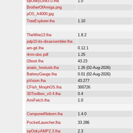
spOokyLive3.0.lha
1.0
BrotherOfAmiga.png
pOS_A4000.jpg
TreeExplorer.lha
1.10
TheWire13.lha
1.8.2
pdp10-its-disassembler.lha
am-git.lha
0.12.1
rkrm-dos.pdf
1.25
l2boot.lha
43.23
anaiis_hostusb.lha
1.26 (02-Aug-2026)
BatteryGauge.lha
0.01 (02-Aug-2026)
pVision.lha
43.277
CFish_MorphOS.lha
300726
3DToolbox_v0.4.lha
0.4
AmiFetch.lha
1.0
CompunetReborn.lha
1.4.0
PocketLauncher.lha
33.286
spOokyAMP2.3.lha
2.3