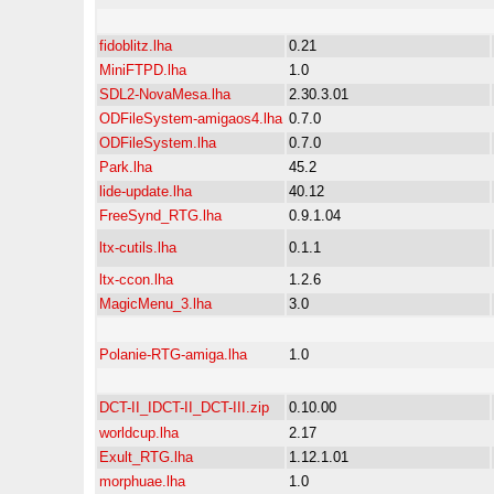
fidoblitz.lha
0.21
MiniFTPD.lha
1.0
SDL2-NovaMesa.lha
2.30.3.01
ODFileSystem-amigaos4.lha
0.7.0
ODFileSystem.lha
0.7.0
Park.lha
45.2
lide-update.lha
40.12
FreeSynd_RTG.lha
0.9.1.04
ltx-cutils.lha
0.1.1
ltx-ccon.lha
1.2.6
MagicMenu_3.lha
3.0
Polanie-RTG-amiga.lha
1.0
DCT-II_IDCT-II_DCT-III.zip
0.10.00
worldcup.lha
2.17
Exult_RTG.lha
1.12.1.01
morphuae.lha
1.0