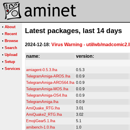
•
About
Latest packages, last 14 days
•
Recent
•
Browse
2024-12-18:
Virus Warning - util/wb/madcomic2.
•
Search
•
Upload
name:
version:
•
Setup
•
Services
amiagent-0.5.3.lha
0.5.3
TelegramAmiga-AROS.lha
0.0.9
TelegramAmiga-AROS64.lha
0.0.9
TelegramAmiga-MOS.lha
0.0.9
TelegramAmiga-OS4.lha
0.0.9
TelegramAmiga.lha
0.0.9
AmiQuake_RTG.lha
3.01
AmiQuake2_RTG.lha
3.02
EmojiGear5.1.lha
5.1
amibench-1.0.lha
1.0