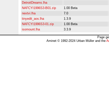
DetroitDreams.lha
NAFCYI1996S3-B01.zip
1.00 Beta
nextvi.lha
7.0
tinyedit_aos.lha
1.3.9
NAFCYI1996S3-01.zip
1.00 Beta
isomount.lha
3.3.9
Page ge
Aminet © 1992-2024 Urban Müller and the
A