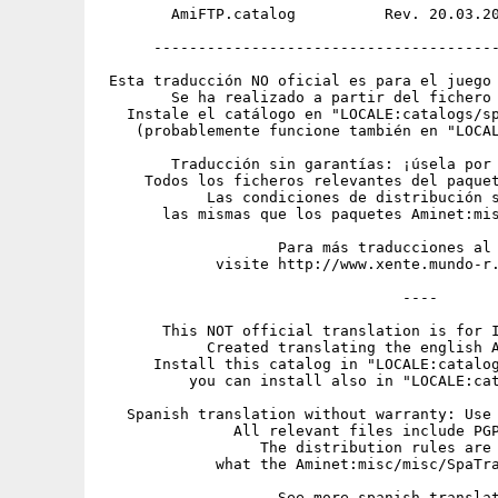
        AmiFTP.catalog          Rev. 20.03.20
      ---------------------------------------
 Esta traducción NO oficial es para el juego 
        Se ha realizado a partir del fichero 
   Instale el catálogo en "LOCALE:catalogs/sp
    (probablemente funcione también en "LOCAL
        Traducción sin garantías: ¡úsela por 
     Todos los ficheros relevantes del paquet
            Las condiciones de distribución s
       las mismas que los paquetes Aminet:mis
                    Para más traducciones al 
             visite http://www.xente.mundo-r.
                                  ----

       This NOT official translation is for I
            Created translating the english A
      Install this catalog in "LOCALE:catalog
          you can install also in "LOCALE:cat
   Spanish translation without warranty: Use 
               All relevant files include PGP
                  The distribution rules are 
             what the Aminet:misc/misc/SpaTra
                    See more spanish translat