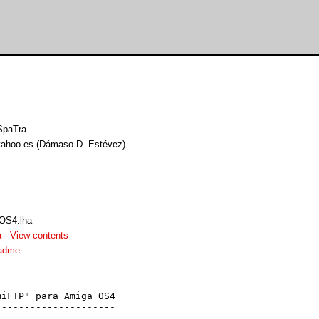
SpaTra
yahoo es (Dámaso D. Estévez)
OS4.lha
a
-
View contents
adme
iFTP" para Amiga OS4

--------------------
