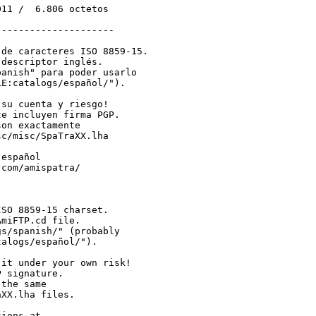
11 /  6.806 octetos

--------------------

de caracteres ISO 8859-15.

descriptor inglés.

anish" para poder usarlo

E:catalogs/español/").

su cuenta y riesgo!

e incluyen firma PGP.

on exactamente

c/misc/SpaTraXX.lha

español

com/amispatra/

SO 8859-15 charset.

miFTP.cd file.

s/spanish/" (probably

alogs/español/").

it under your own risk!

 signature.

the same

XX.lha files.

ions at
