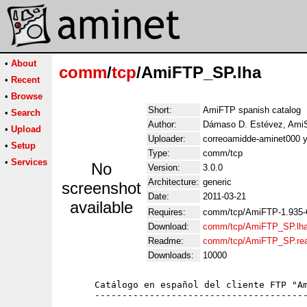
•
About
comm
/
tcp
/AmiFTP_SP.lha
•
Recent
•
Browse
Short:
AmiFTP spanish catalog
•
Search
Author:
Dámaso D. Estévez, Ami
•
Upload
Uploader:
correoamidde-aminet000 
•
Setup
Type:
comm/tcp
•
Services
No
Version:
3.0.0
Architecture:
generic
screenshot
Date:
2011-03-21
available
Requires:
comm/tcp/AmiFTP-1.935-
Download:
comm/tcp/AmiFTP_SP.lh
Readme:
comm/tcp/AmiFTP_SP.re
Downloads:
10000
      Catálogo en español del cliente FTP "Am
      ---------------------------------------