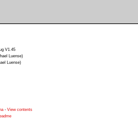
ug V1.45
chael Luense)
hael Luense)
ha
-
View contents
readme