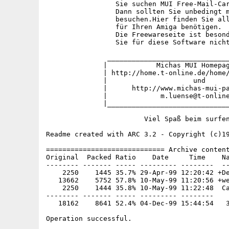
                 Sie suchen MUI Free-Mail-Car
                 Dann sollten Sie unbedingt m
                 besuchen.Hier finden Sie all
                 für Ihren Amiga benötigen.

                 Die Freewareseite ist besond
                 Sie für diese Software nicht
               ______________________________
              |            Michas MUI Homepag
              | http://home.t-online.de/home/
              |                     und      
              |      http://www.michas-mui-pa
              |             m.luense@t-online
              |______________________________
                        Viel Spaß beim surfen
Readme created with ARC 3.2 - Copyright (c)19
============================= Archive content
Original  Packed Ratio    Date     Time    Na
-------- ------- ----- --------- --------  --
    2250    1445 35.7% 29-Apr-99 12:20:42 +De
   13662    5752 57.8% 10-May-99 11:20:56 +we
    2250    1444 35.8% 10-May-99 11:22:48  Ca
-------- ------- ----- --------- --------

   18162    8641 52.4% 04-Dec-99 15:44:54   3