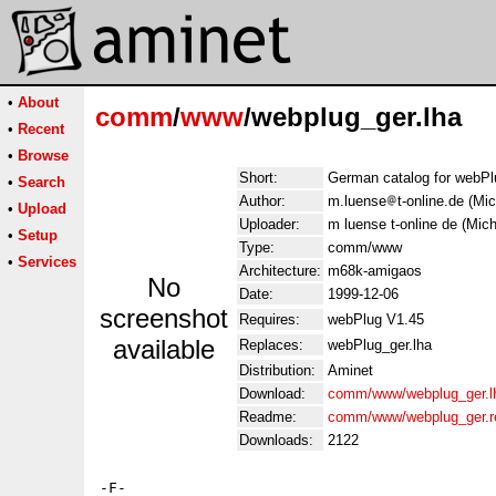
•
About
comm
/
www
/webplug_ger.lha
•
Recent
•
Browse
Short:
German catalog for webPl
•
Search
Author:
m.luense
t-online.de (Mi
•
Upload
Uploader:
m luense t-online de (Mic
•
Setup
Type:
comm/www
•
Services
Architecture:
m68k-amigaos
No
Date:
1999-12-06
screenshot
Requires:
webPlug V1.45
available
Replaces:
webPlug_ger.lha
Distribution:
Aminet
Download:
comm/www/webplug_ger.l
Readme:
comm/www/webplug_ger.
Downloads:
2122
-F-
