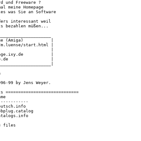
d und Freeware ?

al meine Homepage

es was Sie an Software

ers interessant weil

s bezahlen müßen...

____________________

e (Amiga)           |

m.luense/start.html |

                    |

ge.ixy.de           |

.de                 |

____________________|



96-99 by Jens Weyer.

s =============================

me

-----------

utsch.info

bplug.catalog

talogs.info

 files
