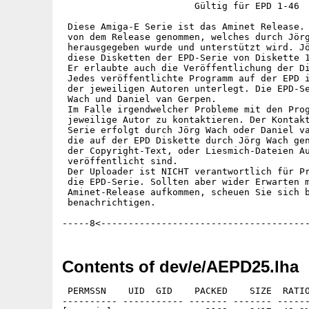
                        Gültig für EPD 1-46

 Diese Amiga-E Serie ist das Aminet Release. 
 von dem Release genommen, welches durch Jörg
 herausgegeben wurde und unterstützt wird. Jö
 diese Disketten der EPD-Serie von Diskette 1
 Er erlaubte auch die Veröffentlichung der Di
 Jedes veröffentlichte Programm auf der EPD i
 der jeweiligen Autoren unterlegt. Die EPD-Se
 Wach und Daniel van Gerpen.

 Im Falle irgendwelcher Probleme mit den Prog
 jeweilige Autor zu kontaktieren. Der Kontakt
 Serie erfolgt durch Jörg Wach oder Daniel va
 die auf der EPD Diskette durch Jörg Wach gen
 der Copyright-Text, oder Liesmich-Dateien Au
 veröffentlicht sind.

 Der Uploader ist NICHT verantwortlich für Pr
 die EPD-Serie. Sollten aber wider Erwarten m
 Aminet-Release aufkommen, scheuen Sie sich b
 benachrichtigen. 

Contents of dev/e/AEPD25.lha
 PERMSSN    UID  GID    PACKED    SIZE  RATIO     CRC       STAMP          NAME
---------- ----------- ------- ------- ------ ---------- ------------ -------------
[generic]                 1168    2417  48.3% -lh5- 0cad Jan  8  1998 EPD25.info
[generic]                 1298    3173  40.9% -lh5- e286 Jan  8  1998 EPD25.readme
[generic]                  469     736  63.7% -lh5- c8f2 May 28  1995 EPD25/Amiga_E-Programme.info
[generic]                  472     737  64.0% -lh5- 05d4 Apr 12  1995 EPD25/Amiga_E-Programme/AmigaLib.info
[generic]                 1518    3553  42.7% -lh5- 4152 Apr  8  1995 EPD25/Amiga_E-Programme/AmigaLib/AmigaLib.readme
[generic]                  914    1139  80.2% -lh5- 6062 Apr 12  1995 EPD25/Amiga_E-Programme/AmigaLib/AmigaLib.readme.info
[generic]                  474     737  64.3% -lh5- 4757 Apr 18  1995 EPD25/Amiga_E-Programme/AmigaLib/Modules.info
[generic]                  490     820  59.8% -lh5- c1e9 Mar 30  1995 EPD25/Amiga_E-Programme/AmigaLib/Modules/AmigaLib/argarray.m
[generic]                  297     572  51.9% -lh5- 1192 Mar 30  1995 EPD25/Amiga_E-Programme/AmigaLib/Modules/AmigaLib/boopsi.m
[generic]                  946    1970  48.0% -lh5- 2c76 Mar 30  1995 EPD25/Amiga_E-Programme/AmigaLib/Modules/AmigaLib/cx.m
[generic]                  201     282  71.3% -lh5- 9eb9 Apr  1  1995 EPD25/Amiga_E-Programme/AmigaLib/Modules/AmigaLib/interrupts.m
[generic]                  332     522  63.6% -lh5- d0a6 Mar 30  1995 EPD25/Amiga_E-Programme/AmigaLib/Modules/AmigaLib/io.m
[generic]                   85     112  75.9% -lh5- 7b92 Mar 30  1995 EPD25/Amiga_E-Programme/AmigaLib/Modules/AmigaLib/lists.m
[generic]                  406     608  66.8% -lh5- fd1c Mar 30  1995 EPD25/Amiga_E-Programme/AmigaLib/Modules/AmigaLib/ports.m
[generic]                  242     366  66.1% -lh5- 1965 Mar 30  1995 EPD25/Amiga_E-Programme/AmigaLib/Modules/AmigaLib/random.m
[generic]                  419     614  68.2% -lh5- a517 Apr  3  1995 EPD25/Amiga_E-Programme/AmigaLib/Modules/AmigaLib/tasks.m
[generic]                  292     444  65.8% -lh5- ee34 Mar 30  1995 EPD25/Amiga_E-Programme/AmigaLib/Modules/AmigaLib/time.m
[generic]                  469     737  63.6% -lh5- 2fab Apr 18  1995 EPD25/Amiga_E-Programme/AmigaLib/Src.info
[generic]                 1438    2304  62.4% -lh5- 797e Mar 30  1995 EPD25/Amiga_E-Programme/AmigaLib/Src/AmigaLib/testargarray
[generic]                  405     689  58.8% -lh5- 0d7b Mar 19  1995 EPD25/Amiga_E-Programme/AmigaLib/Src/AmigaLib/testargarray.e
[generic]                  458     537  85.3% -lh5- cfc8 Apr  8  1995 EPD25/Amiga_E-Programme/AmigaLib/Src/AmigaLib/testargarray.info
[generic]                 1909    3804  50.2% -lh5- 4546 Mar 30  1995 EPD25/Amiga_E-Programme/AmigaLib/Src/AmigaLib/testcx
[generic]                 1129    2670  42.3% -lh5- 2632 Apr  1  1995 EPD25/Amiga_E-Programme/AmigaLib/Src/AmigaLib/testcx.e
[generic]                  681    1012  67.3% -lh5- 794d Apr  1  1995 EPD25/Amiga_E-Programme/AmigaLib/Src/AmigaLib/testinterrupts
[generic]                  242     342  70.8% -lh5- ca1d Apr  1  1995 EPD25/Amiga_E-Programme/AmigaLib/Src/AmigaLib/testinterrupts.e
[generic]                  900    1192  75.5% -lh5- 7f21 Apr  1  1995 EPD25/Amiga_E-Programme/AmigaLib/Src/AmigaLib/testinterrupts2
[generic]                  451     798  56.5% -lh5- 1828 Apr  4  1995 EPD25/Amiga_E-Programme/AmigaLib/Src/AmigaLib/testinterrupts2.e
[generic]                 1197    1920  62.3% -lh5- 93d6 Mar 30  1995 EPD25/Amiga_E-Programme/AmigaLib/Src/AmigaLib/testtime
[generic]                  163     204  79.9% -lh5- 273e Mar 27  1995 EPD25/Amiga_E-Programme/AmigaLib/Src/AmigaLib/testtime.e
[generic]                  468     737  63.5% -lh5- a766 Apr 12  1995 EPD25/Amiga_E-Programme/JRH-RKRM-PartOne.info
[generic]                  468     737  63.5% -lh5- 7ea5 Apr 12  1995 EPD25/Amiga_E-Programme/JRH-RKRM-PartOne/ASL.info
[generic]                 1817    3236  56.1% -lh5- 6d95 Apr  8  1995 EPD25/Amiga_E-Programme/JRH-RKRM-PartOne/ASL/filehook
[generic]                 1444    3534  40.9% -lh5- 6657 Apr  5  1995 EPD25/Amiga_E-Programme/JRH-RKRM-PartOne/ASL/filehook.e
[generic]                  894    1123  79.6% -lh5- 477f Apr 12  1995 EPD25/Amiga_E-Programme/JRH-RKRM-PartOne/ASL/filehook.info
[generic]                 1222    1928  63.4% -lh5- 7a0f Apr  8  1995 EPD25/Amiga_E-Programme/JRH-RKRM-PartOne/ASL/filepat
[generic]                 1246    3068  40.6% -lh5- f3c7 Mar 27  1995 EPD25/Amiga_E-Programme/JRH-RKRM-PartOne/ASL/filepat.e
[generic]                  895    1123  79.7% -lh5- 77a6 Apr 12  1995 EPD25/Amiga_E-Programme/JRH-RKRM-PartOne/ASL/filepat.info
[generic]                 1054    1540  68.4% -lh5- 3ec0 Apr  8  1995 EPD25/Amiga_E-Programme/JRH-RKRM-PartOne/ASL/filereq
[generic]                  916    1560  58.7% -lh5- ae46 Mar 27  1995 EPD25/Amiga_E-Programme/JRH-RKRM-PartOne/ASL/filereq.e
[generic]                  894    1123  79.6% -lh5- b686 Apr 12  1995 EPD25/Amiga_E-Programme/JRH-RKRM-PartOne/ASL/filereq.info
[generic]                 1086    1632  66.5% -lh5- 7b6c Apr  8  1995 EPD25/Amiga_E-Programme/JRH-RKRM-PartOne/ASL/fontreq
[generic]                 1232    2261  54.5% -lh5- c95e Mar 27  1995 EPD25/Amiga_E-Programme/JRH-RKRM-PartOne/ASL/fontreq.e
[generic]                  612    1123  54.5% -lh5- 35a7 Apr 12  1995 EPD25/Amiga_E-Programme/JRH-RKRM-PartOne/ASL/fontreq.info
[generic]                  469     737  63.6% -lh5- feac Apr 12  1995 EPD25/Amiga_E-Programme/JRH-RKRM-PartOne/Commodities.info
[generic]                 1156    1852  62.4% -lh5- 4d76 Apr  8  1995 EPD25/Amig