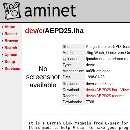
•
About
dev
/
e
/AEPD25.lha
•
Recent
•
Browse
Short:
Amiga-E series EPD. Iss
•
Search
Author:
Jörg Wach, Daniel van Ge
•
Upload
Uploader:
fjacobs computerlabor mat
•
Setup
Type:
dev/e
No
•
Services
Architecture:
m68k-amigaos
screenshot
Date:
1998-01-23
available
Replaces:
dev/e/epd25.lha
Download:
dev/e/AEPD25.lha
-
View 
Readme:
dev/e/AEPD25.readme
Downloads:
7768
---------------------------------------------
 It is a German Disk Magazin from E-user for 
 It is made to help E-user to make good progr