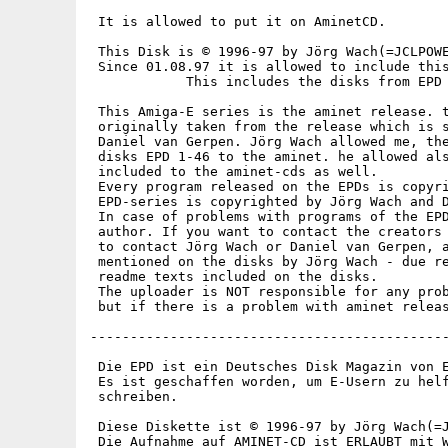
 It is allowed to put it on AminetCD.

 This Disk is © 1996-97 by Jörg Wach(=JCLPOWE
 Since 01.08.97 it is allowed to include this
            This includes the disks from EPD 
 This Amiga-E series is the aminet release. t
 originally taken from the release which is s
 Daniel van Gerpen. Jörg Wach allowed me, the
 disks EPD 1-46 to the aminet. he allowed als
 included to the aminet-cds as well.

 Every program released on the EPDs is copyri
 EPD-series is copyrighted by Jörg Wach and D
 In case of problems with programs of the EPD
 author. If you want to contact the creators 
 to contact Jörg Wach or Daniel van Gerpen, a
 mentioned on the disks by Jörg Wach - due re
 readme texts included on the disks.

 The uploader is NOT responsible for any prob
 but if there is a problem with aminet releas
---------------------------------------------
 Die EPD ist ein Deutsches Disk Magazin von E
 Es ist geschaffen worden, um E-Usern zu helf
 schreiben.

 Diese Diskette ist © 1996-97 by Jörg Wach(=J
 Die Aufnahme auf AMINET-CD ist ERLAUBT mit W