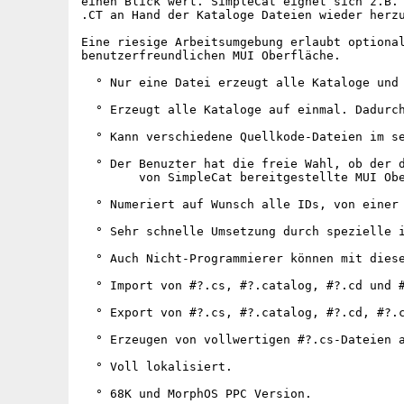
einen Blick wert. SimpleCat eignet sich z.B. 
.CT an Hand der Kataloge Dateien wieder herzu
Eine riesige Arbeitsumgebung erlaubt optional
benutzerfreundlichen MUI Oberfläche.

  ° Nur eine Datei erzeugt alle Kataloge und 
  ° Erzeugt alle Kataloge auf einmal. Dadurch
  ° Kann verschiedene Quellkode-Dateien im se
  ° Der Benuzter hat die freie Wahl, ob der d
	von SimpleCat bereitgestellte MUI Oberfläche nutzen will.

  ° Numeriert auf Wunsch alle IDs, von einer 
  ° Sehr schnelle Umsetzung durch spezielle i
  ° Auch Nicht-Programmierer können mit diese
  ° Import von #?.cs, #?.catalog, #?.cd und #
  ° Export von #?.cs, #?.catalog, #?.cd, #?.c
  ° Erzeugen von vollwertigen #?.cs-Dateien a
  ° Voll lokalisiert.

  ° 68K und MorphOS PPC Version.
