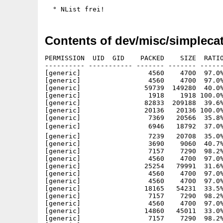
Contents of dev/misc/simplecat
PERMISSION  UID  GID    PACKED    SIZE  RATIO
---------- ----------- ------- ------- ------
[generic]                 4560    4700  97.0%
[generic]                 4560    4700  97.0%
[generic]                59739  149280  40.0%
[generic]                 1918    1918 100.0%
[generic]                82833  209188  39.6%
[generic]                20136   20136 100.0%
[generic]                 7369   20566  35.8%
[generic]                 6946   18792  37.0%
[generic]                 7239   20708  35.0%
[generic]                 3690    9060  40.7%
[generic]                 7157    7290  98.2%
[generic]                 4560    4700  97.0%
[generic]                25254   79991  31.6%
[generic]                 4560    4700  97.0%
[generic]                 4560    4700  97.0%
[generic]                18165   54231  33.5%
[generic]                 7157    7290  98.2%
[generic]                 4560    4700  97.0%
[generic]                14860   45011  33.0%
[generic]                 7157    7290  98.2%