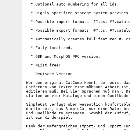
  ° Optional auto numbering for all ids.

  ° Highly specified storage system provides 
  ° Possible import formats: #?.cs, #?.catalo
  ° Possible export formats: #?.cs, #?.catalo
  ° Automatically creates full featured #?.cs
  ° Fully localized.

  ° 68K and MorphOS PPC version.

  ° NList free!

--- Deutsche Version ---

Wer den original CatComp kennt, der weis, das
Entfernen von Texten eine mühsame Arbeit ist,
editieren muß. Bei vier Sprachen muß man 5 Da
starten um vier Kataloge und einen Quellkode 
SimpleCat verfügt über wesentlich komfortable
dürfte sein, das SimpleCat nur eine Datei bra
und Quellkode zu erzeugen. Sowohl der Aufruf,
ist ein Kinderspiel.

Dank der umfangreichen Import- und Export Fun