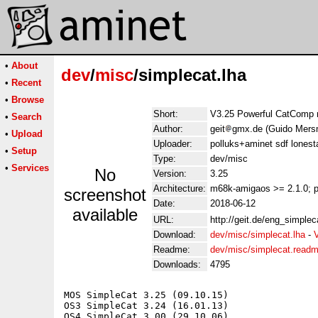
•
About
dev
/
misc
/simplecat.lha
•
Recent
•
Browse
Short:
V3.25 Powerful CatComp 
•
Search
Author:
geit
gmx.de (Guido Mers
•
Upload
Uploader:
polluks+aminet sdf lonest
•
Setup
Type:
dev/misc
•
Services
No
Version:
3.25
Architecture:
m68k-amigaos >= 2.1.0; p
screenshot
Date:
2018-06-12
available
URL:
http://geit.de/eng_simplec
Download:
dev/misc/simplecat.lha
-
Readme:
dev/misc/simplecat.read
Downloads:
4795
MOS SimpleCat 3.25 (09.10.15)

OS3 SimpleCat 3.24 (16.01.13)

OS4 SimpleCat 3.00 (29.10.06)
