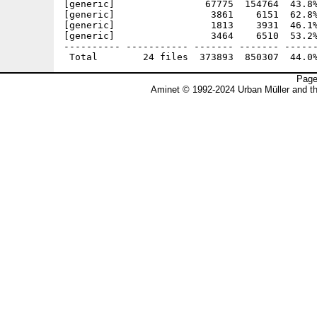
[generic]                67775  154764  43.8%
[generic]                 3861    6151  62.8%
[generic]                 1813    3931  46.1%
[generic]                 3464    6510  53.2%
---------- ----------- ------- ------- ------
Page
Aminet © 1992-2024 Urban Müller and t