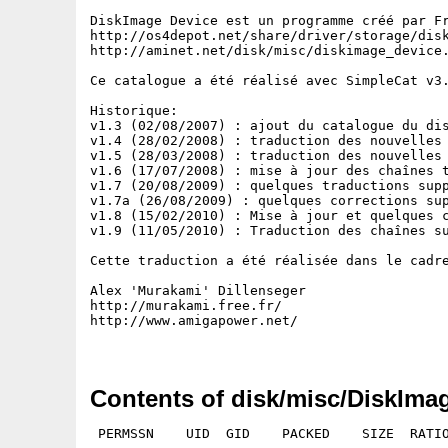
DiskImage Device est un programme créé par Fr
http://os4depot.net/share/driver/storage/disk
http://aminet.net/disk/misc/diskimage_device.
Ce catalogue a été réalisé avec SimpleCat v3
Historique:

v1.3 (02/08/2007) : ajout du catalogue du dis
v1.4 (28/02/2008) : traduction des nouvelles 
v1.5 (28/03/2008) : traduction des nouvelles 
v1.6 (17/07/2008) : mise à jour des chaînes t
v1.7 (20/08/2009) : quelques traductions supp
v1.7a (26/08/2009) : quelques corrections sup
v1.8 (15/02/2010) : Mise à jour et quelques c
v1.9 (11/05/2010) : Traduction des chaînes su
Cette traduction a été réalisée dans le cadre
Alex 'Murakami' Dillenseger

http://murakami.free.fr/

http://www.amigapower.net/

Contents of disk/misc/DiskImag
 PERMSSN    UID  GID    PACKED    SIZE  RATIO