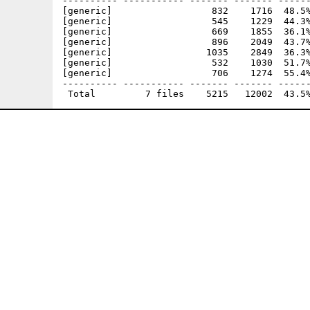
---------- ----------- ------- ------- ------
[generic]                  832    1716  48.5%
[generic]                  545    1229  44.3%
[generic]                  669    1855  36.1%
[generic]                  896    2049  43.7%
[generic]                 1035    2849  36.3%
[generic]                  532    1030  51.7%
[generic]                  706    1274  55.4%
---------- ----------- ------- ------- ------