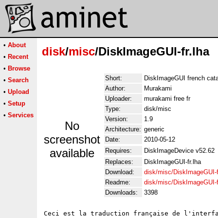
•
About
disk
/
misc
/DiskImageGUI-fr.lha
•
Recent
•
Browse
Short:
DiskImageGUI french cata
•
Search
Author:
Murakami
•
Upload
Uploader:
murakami free fr
•
Setup
Type:
disk/misc
•
Services
Version:
1.9
No
Architecture:
generic
screenshot
Date:
2010-05-12
available
Requires:
DiskImageDevice v52.62
Replaces:
DiskImageGUI-fr.lha
Download:
disk/misc/DiskImageGUI-f
Readme:
disk/misc/DiskImageGUI-
Downloads:
3398
Ceci est la traduction française de l'interf