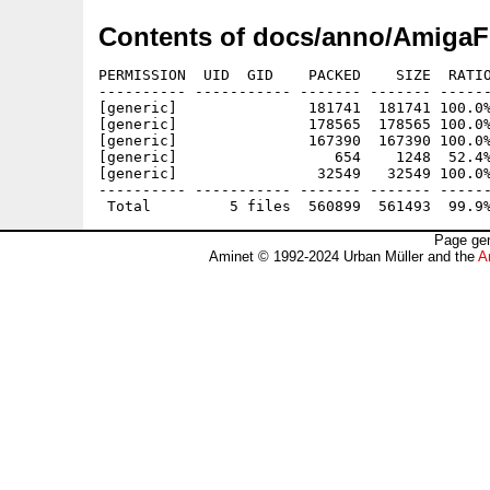
Contents of docs/anno/AmigaF
PERMISSION  UID  GID    PACKED    SIZE  RATIO
---------- ----------- ------- ------- ------
[generic]               181741  181741 100.0%
[generic]               178565  178565 100.0%
[generic]               167390  167390 100.0%
[generic]                  654    1248  52.4%
[generic]                32549   32549 100.0%
---------- ----------- ------- ------- ------
Page gen
Aminet © 1992-2024 Urban Müller and the
A