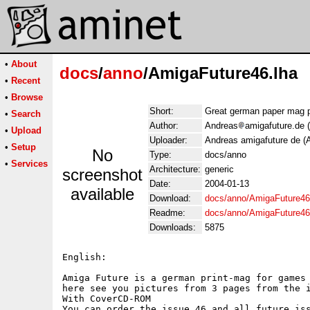
•
About
docs
/
anno
/AmigaFuture46.lha
•
Recent
•
Browse
Short:
Great german paper mag 
•
Search
Author:
Andreas
amigafuture.de 
•
Upload
Uploader:
Andreas amigafuture de (
•
Setup
No
Type:
docs/anno
•
Services
Architecture:
generic
screenshot
Date:
2004-01-13
available
Download:
docs/anno/AmigaFuture46
Readme:
docs/anno/AmigaFuture4
Downloads:
5875
English:

Amiga Future is a german print-mag for games 
here see you pictures from 3 pages from the i
With CoverCD-ROM

You can order the issue 46 and all future iss