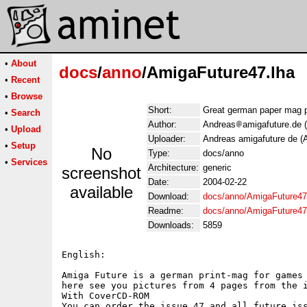
•
About
docs
/
anno
/AmigaFuture47.lha
•
Recent
•
Browse
Short:
Great german paper mag 
•
Search
Author:
Andreas
amigafuture.de 
•
Upload
Uploader:
Andreas amigafuture de (
•
Setup
No
Type:
docs/anno
•
Services
Architecture:
generic
screenshot
Date:
2004-02-22
available
Download:
docs/anno/AmigaFuture47
Readme:
docs/anno/AmigaFuture4
Downloads:
5859
English:

Amiga Future is a german print-mag for games 
here see you pictures from 4 pages from the i
With CoverCD-ROM

You can order the issue 47 and all future iss