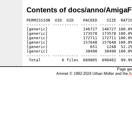
Contents of docs/anno/AmigaF
PERMISSION  UID  GID    PACKED    SIZE  RATIO
---------- ----------- ------- ------- ------
[generic]               146727  146727 100.0%
[generic]               173578  173578 100.0%
[generic]               172711  172711 100.0%
[generic]               157648  157648 100.0%
[generic]                  651    1248  52.2%
[generic]                38490   38490 100.0%
---------- ----------- ------- ------- ------
Page gen
Aminet © 1992-2024 Urban Müller and the
A