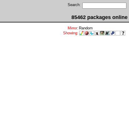
Search:
85462 packages online
Mirror
:
Random
Showing
: