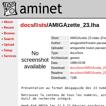
•
About
docs
/
lists
/AMIGAzette_23.lha
•
Recent
•
Browse
Short:
AMIGAzette 23 index (Fre
•
Search
Author:
amigazette
toulon.pacwa
•
Upload
Uploader:
amigazette toulon pacwan
•
Setup
No
Type:
docs/lists
•
Services
Architecture:
generic
screenshot
Date:
1998-03-09
available
Download:
docs/lists/AMIGAzette_23
Readme:
docs/lists/AMIGAzette_2
Downloads:
7196
Présentation au format Amigaguide des 23 numé
Retrouvez le contenu de tous les numéros, ain
Outil de recherche intégré.

Week-End AMIGA les 21 & 22 Février prochains 