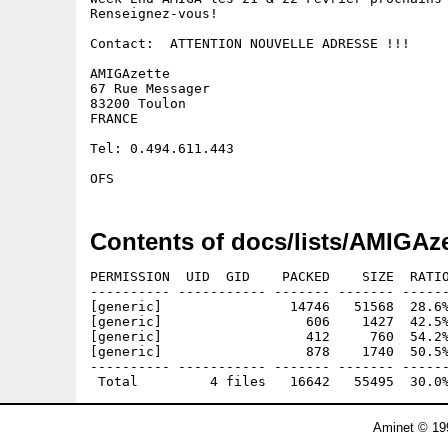
Renseignez-vous!

Contact:  ATTENTION NOUVELLE ADRESSE !!!

AMIGAzette 

67 Rue Messager

83200 Toulon

FRANCE

Tel: 0.494.611.443

Contents of docs/lists/AMIGAze
PERMISSION  UID  GID    PACKED    SIZE  RATIO
---------- ----------- ------- ------- ------
[generic]                14746   51568  28.6%
[generic]                  606    1427  42.5%
[generic]                  412     760  54.2%
[generic]                  878    1740  50.5%
---------- ----------- ------- ------- ------
Aminet © 19