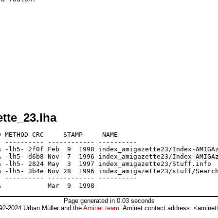
tte_23.lha
 METHOD CRC     STAMP     NAME

 ---------- ------------ ----------

 -lh5- 2f0f Feb  9  1998 index_amigazette23/Index-AMIGAz
 -lh5- d6b8 Nov  7  1996 index_amigazette23/Index-AMIGAz
 -lh5- 2824 May  3  1997 index_amigazette23/Stuff.info

 -lh5- 3b4e Nov 28  1996 index_amigazette23/stuff/Search
 ---------- ------------ ----------

Page generated in 0.03 seconds
92-2024 Urban Müller and the
Aminet team
. Aminet contact address: <aminet