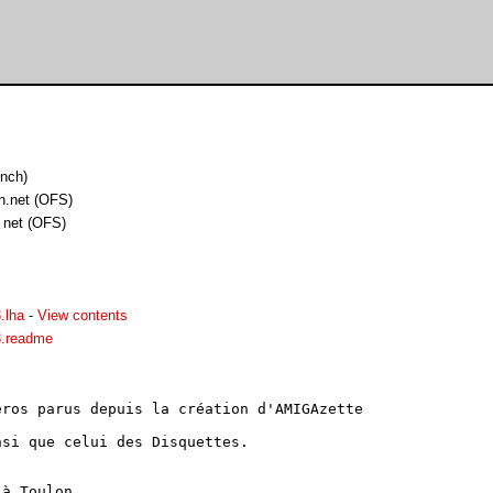
nch)
n.net (OFS)
 net (OFS)
.lha
-
View contents
3.readme
ros parus depuis la création d'AMIGAzette

si que celui des Disquettes.

à Toulon.
