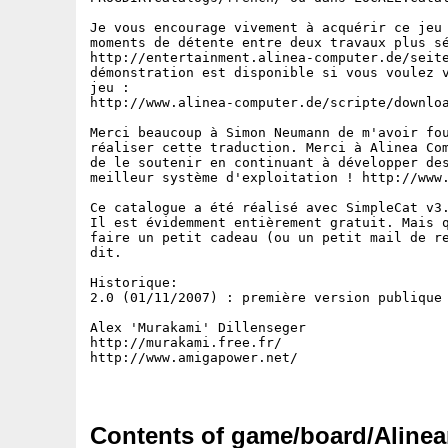
Je vous encourage vivement à acquérir ce jeu 
moments de détente entre deux travaux plus sé
http://entertainment.alinea-computer.de/seite
démonstration est disponible si vous voulez v
jeu :

http://www.alinea-computer.de/scripte/downloa
Merci beaucoup à Simon Neumann de m'avoir fou
réaliser cette traduction. Merci à Alinea Com
de le soutenir en continuant à développer des
meilleur système d'exploitation ! http://www.
Ce catalogue a été réalisé avec SimpleCat v3.
Il est évidemment entièrement gratuit. Mais q
faire un petit cadeau (ou un petit mail de re
dit.

Historique:

2.0 (01/11/2007) : première version publique 
Alex 'Murakami' Dillenseger

http://murakami.free.fr/

http://www.amigapower.net/

Contents of game/board/Alinear