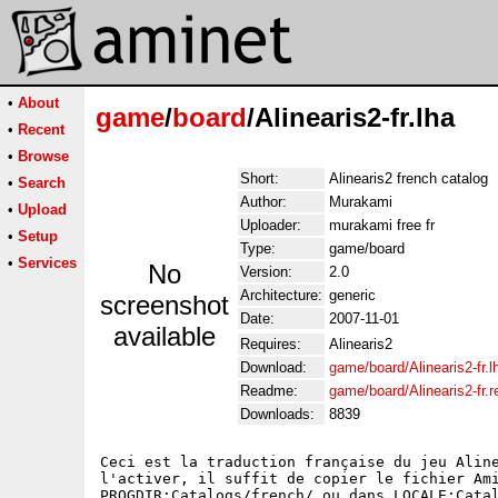
•
About
game
/
board
/Alinearis2-fr.lha
•
Recent
•
Browse
Short:
Alinearis2 french catalog
•
Search
Author:
Murakami
•
Upload
Uploader:
murakami free fr
•
Setup
Type:
game/board
•
Services
No
Version:
2.0
Architecture:
generic
screenshot
Date:
2007-11-01
available
Requires:
Alinearis2
Download:
game/board/Alinearis2-fr.l
Readme:
game/board/Alinearis2-fr.
Downloads:
8839
Ceci est la traduction française du jeu Aline
l'activer, il suffit de copier le fichier Ami
PROGDIR:Catalogs/french/ ou dans LOCALE:Catal