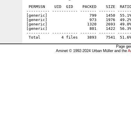
 PERMSSN    UID  GID    PACKED    SIZE  RATIO
---------- ----------- ------- ------- ------
[generic]                  799    1450  55.1%
[generic]                  973    1976  49.2%
[generic]                 1320    2693  49.0%
[generic]                  801    1422  56.3%
---------- ----------- ------- ------- ------
Page gen
Aminet © 1992-2024 Urban Müller and the
A