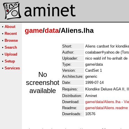
•
About
game
/
data
/Aliens.lha
•
Recent
•
Browse
Short:
Aliens cardset for klondik
•
Search
Author:
coalabaer
yahoo.de (Tors
•
Upload
Uploader:
nico wald inf hs-anhalt de
•
Setup
Type:
game/data
•
Services
Version:
CardSet 1
No
Architecture:
generic
screenshot
Date:
1999-07-14
available
Requires:
Klondike Deluxe AGA II, II
Distribution:
Aminet
Download:
game/data/Aliens.lha
-
Vi
Readme:
game/data/Aliens.readme
Downloads:
10576