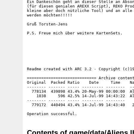
Ein Dankeschön geht an dieser Stelle an Abson
(für diesen genialen AREXX Script), REKO Prod
kleine aber doch nützliche Tool) und an alle 
werden möchten!!!!!

Gruß Torsten-Jens

P.S. Freue mich über weitere KartenSets.

Readme created with ARC 3.2 - Copyright (c)19
============================= Archive content
Original  Packed Ratio    Date     Time    Na
-------- ------- ----- --------- --------  --
  778134  439898 43.4% 20-May-99 00:00:00  Al
    1038     596 42.5% 14-Jul-99 14:43:22  Al
-------- ------- ----- --------- --------

  779172  440494 43.4% 14-Jul-99 14:43:40   2
Contents of game/data/Aliens.l