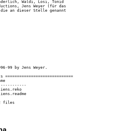
derlich, Waldi, Losi, Tonid

uctions, Jens Weyer (für das

die an dieser Stelle genannt

96-99 by Jens Weyer.

s =============================

me

-----------

iens.reko

iens.readme

 files

ha