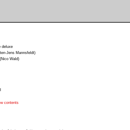
e deluxe
ten-Jens Mannsfeldt)
 (Nico Wald)
I
ew contents