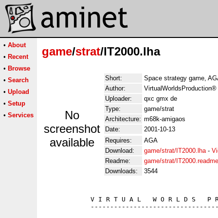
•
About
game
/
strat
/IT2000.lha
•
Recent
•
Browse
Short:
Space strategy game, AG
•
Search
Author:
VirtualWorldsProduction®
•
Upload
Uploader:
qxc gmx de
•
Setup
Type:
game/strat
No
•
Services
Architecture:
m68k-amigaos
screenshot
Date:
2001-10-13
available
Requires:
AGA
Download:
game/strat/IT2000.lha
-
Vi
Readme:
game/strat/IT2000.readm
Downloads:
3544
            V I R T U A L   W O R L D S   P R
            ---------------------------------