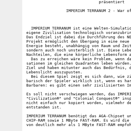
                               präsentiert

                 IMPERIUM TERRANUM 2 - War of
  IMPERIUM TERRANUM ist eine Welten-Simulatio
eigene Zivilisation technologisch voranzubrin
Das Endziel ist dabei die Durchführung des NE
Projekt ermöglicht den Übergang in eine neue 
Energie besteht, unabhängig von Raum und Zeit
sondern auch noch unsterblich ist. Diese Lebe
Nachteilen, die eine körperliche Lebensform a
  Das zu erreichen wäre kein Problem, wenn da
sationen im gleichen Quadranten leben würden.
Ziel und haben mitunter auch das Bedürfnis, d
Lebenslicht auszupusten.

  Bei diesem Spiel zeigt es sich dann, wie zi
barisch der Spieler wirklich ist, wenn es har
Barbaren: es gibt einen sehr zivilisierten Im
Es soll nicht verschwiegen werden, das IMPERI
"Civilization®" und "Colonial Conquest®" insp
nicht einfach nur kopiert worden, vielmehr de
entstanden ist.

IMPERIUM TERRANUM benötigt das AGA-Chipset un
CHIP-RAM sowie 1 MByte FAST-RAM. Es wird die 
von deutlich mehr als 1 MByte FAST-RAM empfoh