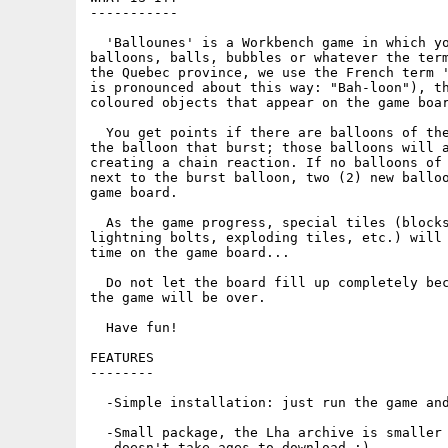
-----------

  'Ballounes' is a Workbench game in which yo
balloons, balls, bubbles or whatever the term
the Quebec province, we use the French term '
is pronounced about this way: "Bah-loon"), th
coloured objects that appear on the game boar
  You get points if there are balloons of the
the balloon that burst; those balloons will a
creating a chain reaction. If no balloons of 
next to the burst balloon, two (2) new balloo
game board.

  As the game progress, special tiles (blocks
lightning bolts, exploding tiles, etc.) will 
time on the game board...

  Do not let the board fill up completely bec
the game will be over.

  Have fun!

FEATURES

--------

  -Simple installation: just run the game and
  -Small package, the Lha archive is smaller 
   doesn't take ages to download :)
