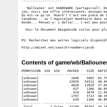
---------------------

  'Ballounes' est SHAREWARE (partagiciel). Do
jeu, voici une offre intéressante: envoyez-mo
Qu'est-ce qu'un 'Huard'? C'est une pièce de 1
Canadien... ou l'équivalent monétaire dans vo
monde... Pensez-y: 1 dollar... c'est peu pour
  Voir le document AmigaGuide inclus pour plu
PS: Recherchez mes autres logiciels disponibl
Contents of game/wb/Balloune
PERMISSION  UID  GID    PACKED    SIZE  RATIO
---------- ----------- ------- ------- ------
[unknown]                 1840    2802  65.7%
[unknown]                22039   54512  40.4%
[unknown]                 4828   12826  37.6%
[unknown]                  637    1366  46.6%
[unknown]                  419    3670  11.4%
[unknown]                 1797    3722  48.3%
[unknown]                  639    1366  46.8%
---------- ----------- ------- ------- ------