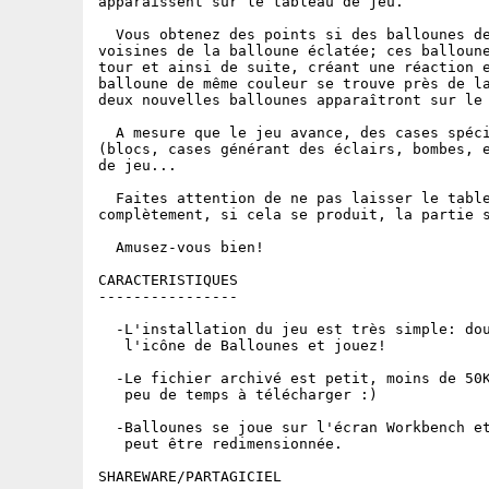
apparaîssent sur le tableau de jeu.

  Vous obtenez des points si des ballounes de
voisines de la balloune éclatée; ces balloune
tour et ainsi de suite, créant une réaction e
balloune de même couleur se trouve près de la
deux nouvelles ballounes apparaîtront sur le 
  A mesure que le jeu avance, des cases spéci
(blocs, cases générant des éclairs, bombes, e
de jeu...

  Faites attention de ne pas laisser le table
complètement, si cela se produit, la partie s
  Amusez-vous bien!

CARACTERISTIQUES

----------------

  -L'installation du jeu est très simple: dou
   l'icône de Ballounes et jouez!

  -Le fichier archivé est petit, moins de 50K
   peu de temps à télécharger :)

  -Ballounes se joue sur l'écran Workbench et
   peut être redimensionnée.

SHAREWARE/PARTAGICIEL
