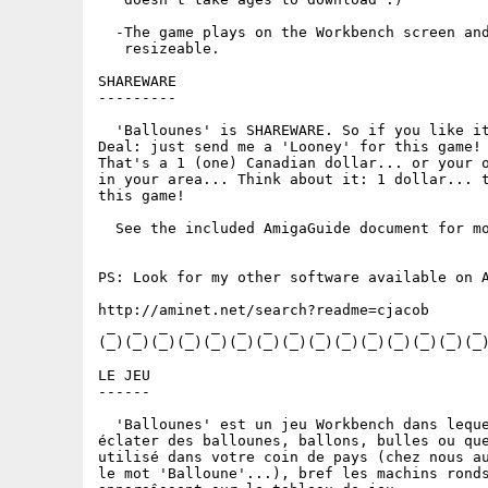
  -The game plays on the Workbench screen and
   resizeable.

SHAREWARE

---------

  'Ballounes' is SHAREWARE. So if you like it
Deal: just send me a 'Looney' for this game! 
That's a 1 (one) Canadian dollar... or your o
in your area... Think about it: 1 dollar... t
this game!

  See the included AmigaGuide document for mo
PS: Look for my other software available on A
http://aminet.net/search?readme=cjacob

 _  _  _  _  _  _  _  _  _  _  _  _  _  _  _ 
(_)(_)(_)(_)(_)(_)(_)(_)(_)(_)(_)(_)(_)(_)(_)
LE JEU

------

  'Ballounes' est un jeu Workbench dans leque
éclater des ballounes, ballons, bulles ou que
utilisé dans votre coin de pays (chez nous au
le mot 'Balloune'...), bref les machins ronds