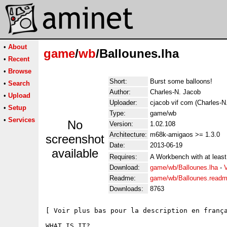
•
About
game
/
wb
/Ballounes.lha
•
Recent
•
Browse
Short:
Burst some balloons!
•
Search
Author:
Charles-N. Jacob
•
Upload
Uploader:
cjacob vif com (Charles-N
•
Setup
Type:
game/wb
•
Services
No
Version:
1.02.108
Architecture:
m68k-amigaos >= 1.3.0
screenshot
Date:
2013-06-19
available
Requires:
A Workbench with at least
Download:
game/wb/Ballounes.lha
-
Readme:
game/wb/Ballounes.read
Downloads:
8763
[ Voir plus bas pour la description en frança
WHAT IS IT?
