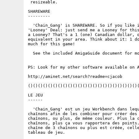
 resizeable.

SHAREWARE

---------

  'Chain_Gang' is SHAREWARE. So if you like i
'Looney' Deal: just send me a Looney for this
a Looney? That's a 1 (one) Canadian dollar, o
equivalent in your area. Think about it: 1 do
much for this game!

  See the included AmigaGuide document for mo
PS: Look for my other software available on A
http://aminet.net/search?readme=cjacob

()()()()()()()()()()()()()()()()()()()()()()(
LE JEU

------

  'Chain_Gang' est un jeu Workbench dans lequ
chaînons afin de les combiner pour créer des 
chaînons, ou plus, de même couleur. Plus la c
chaînons, plus ça vous rapportera des points.
chaîne de 3 chaînons ou plus est créée, celle
tableau de jeu.
