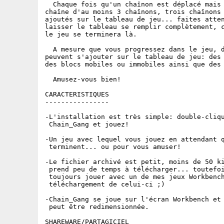
  Chaque fois qu'un chaînon est déplacé mais 
chaîne d'au moins 3 chaînons, trois chaînons 
ajoutés sur le tableau de jeu... faites atten
laisser le tableau se remplir complètement, c
le jeu se terminera là.

  A mesure que vous progressez dans le jeu, d
peuvent s'ajouter sur le tableau de jeu: des 
des blocs mobiles ou immobiles ainsi que des 
  Amusez-vous bien!

CARACTERISTIQUES

----------------

-L'installation est très simple: double-cliqu
 Chain_Gang et jouez!

-Un jeu avec lequel vous jouez en attendant q
 terminent... ou pour vous amuser!

-Le fichier archivé est petit, moins de 50 ki
 prend peu de temps à télécharger... toutefoi
 toujours jouer avec un de mes jeux Workbench
 téléchargement de celui-ci ;)

-Chain_Gang se joue sur l'écran Workbench et 
 peut être redimensionnée.

SHAREWARE/PARTAGICIEL
