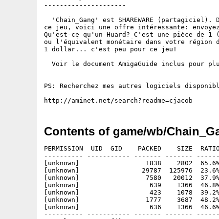
---------------------

  'Chain_Gang' est SHAREWARE (partagiciel). D
ce jeu, voici une offre intéressante: envoyez
Qu'est-ce qu'un Huard? C'est une pièce de 1 (
ou l'équivalent monétaire dans votre région d
1 dollar... c'est peu pour ce jeu!

  Voir le document AmigaGuide inclus pour plu
PS: Recherchez mes autres logiciels disponibl
Contents of game/wb/Chain_G
PERMISSION  UID  GID    PACKED    SIZE  RATIO
---------- ----------- ------- ------- ------
[unknown]                 1838    2802  65.6%
[unknown]                29787  125976  23.6%
[unknown]                 7580   20012  37.9%
[unknown]                  639    1366  46.8%
[unknown]                  423    1078  39.2%
[unknown]                 1777    3687  48.2%
[unknown]                  636    1366  46.6%
---------- ----------- ------- ------- ------