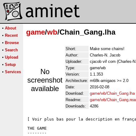
•
About
game
/
wb
/Chain_Gang.lha
•
Recent
•
Browse
Short:
Make some chains!
•
Search
Author:
Charles-N. Jacob
•
Upload
Uploader:
cjacob vif com (Charles-N
•
Setup
Type:
game/wb
No
•
Services
Version:
1.1.353
screenshot
Architecture:
m68k-amigaos >= 2.0
available
Date:
2016-02-08
Download:
game/wb/Chain_Gang.lha
Readme:
game/wb/Chain_Gang.re
Downloads:
4286
[ Voir plus bas pour la description en frança
THE GAME

--------
