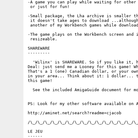
-A game you can play while waiting for other 
 or just for fun!

-Small package, the Lha archive is smaller th
 it doesn't take ages to download ...although
 another of my Workbench games while download
-The game plays on the Workbench screen and i
 resizeable.

SHAREWARE

---------

  'Wilinx' is SHAREWARE. So if you like it, h
Deal: just send me a Looney for this game! Wh
That's a 1 (one) Canadian dollar, or your own
in your area... Think about it: 1 dollar... t
this game!

  See the included AmigaGuide document for mo
PS: Look for my other software available on A
http://aminet.net/search?readme=cjacob

/\_/\_/\_/\_/\_/\_/\_/\_/\_/\_/\_/\_/\_/\_/\_
LE JEU

------
