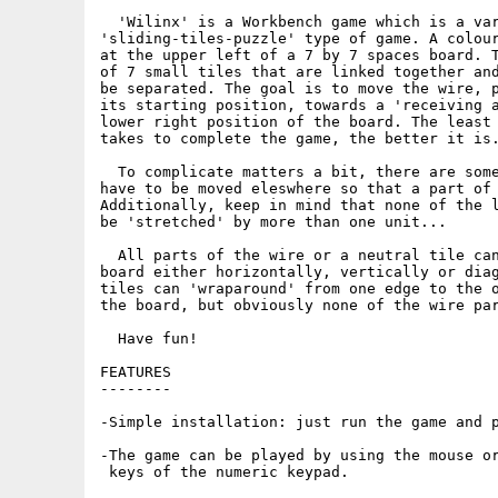
  'Wilinx' is a Workbench game which is a var
'sliding-tiles-puzzle' type of game. A colour
at the upper left of a 7 by 7 spaces board. T
of 7 small tiles that are linked together and
be separated. The goal is to move the wire, p
its starting position, towards a 'receiving a
lower right position of the board. The least 
takes to complete the game, the better it is.
  To complicate matters a bit, there are some
have to be moved eleswhere so that a part of 
Additionally, keep in mind that none of the l
be 'stretched' by more than one unit...

  All parts of the wire or a neutral tile can
board either horizontally, vertically or diag
tiles can 'wraparound' from one edge to the o
the board, but obviously none of the wire par
  Have fun!

FEATURES

--------

-Simple installation: just run the game and p
-The game can be played by using the mouse or
 keys of the numeric keypad.
