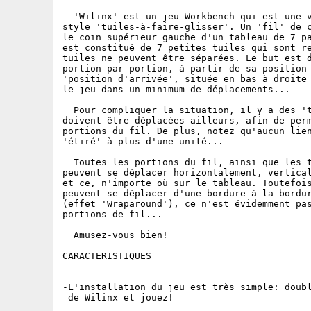
  'Wilinx' est un jeu Workbench qui est une v
style 'tuiles-à-faire-glisser'. Un 'fil' de c
le coin supérieur gauche d'un tableau de 7 pa
est constitué de 7 petites tuiles qui sont re
tuiles ne peuvent être séparées. Le but est d
portion par portion, à partir de sa position 
'position d'arrivée', située en bas à droite 
le jeu dans un minimum de déplacements...

  Pour compliquer la situation, il y a des 't
doivent être déplacées ailleurs, afin de perm
portions du fil. De plus, notez qu'aucun lien
'étiré' à plus d'une unité...

  Toutes les portions du fil, ainsi que les t
peuvent se déplacer horizontalement, vertical
et ce, n'importe où sur le tableau. Toutefois
peuvent se déplacer d'une bordure à la bordur
(effet 'Wraparound'), ce n'est évidemment pas
portions de fil...

  Amusez-vous bien!

CARACTERISTIQUES

----------------

-L'installation du jeu est très simple: doubl
 de Wilinx et jouez!
