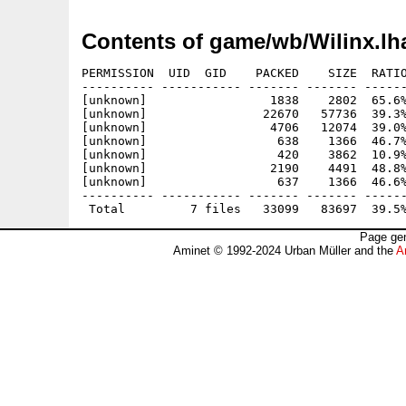
Contents of game/wb/Wilinx.lh
PERMISSION  UID  GID    PACKED    SIZE  RATIO
---------- ----------- ------- ------- ------
[unknown]                 1838    2802  65.6%
[unknown]                22670   57736  39.3%
[unknown]                 4706   12074  39.0%
[unknown]                  638    1366  46.7%
[unknown]                  420    3862  10.9%
[unknown]                 2190    4491  48.8%
[unknown]                  637    1366  46.6%
---------- ----------- ------- ------- ------
Page gen
Aminet © 1992-2024 Urban Müller and the
A