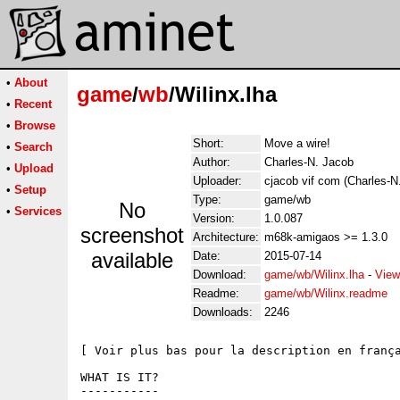
•
About
game
/
wb
/Wilinx.lha
•
Recent
•
Browse
Short:
Move a wire!
•
Search
Author:
Charles-N. Jacob
•
Upload
Uploader:
cjacob vif com (Charles-N
•
Setup
Type:
game/wb
No
•
Services
Version:
1.0.087
screenshot
Architecture:
m68k-amigaos >= 1.3.0
available
Date:
2015-07-14
Download:
game/wb/Wilinx.lha
-
View
Readme:
game/wb/Wilinx.readme
Downloads:
2246
[ Voir plus bas pour la description en frança
WHAT IS IT?

-----------
