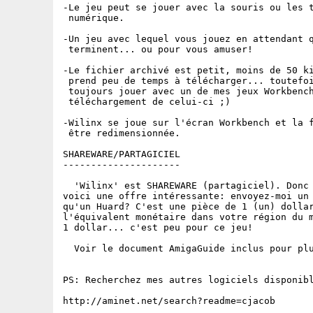
-Le jeu peut se jouer avec la souris ou les t
 numérique.

-Un jeu avec lequel vous jouez en attendant q
 terminent... ou pour vous amuser!

-Le fichier archivé est petit, moins de 50 ki
 prend peu de temps à télécharger... toutefoi
 toujours jouer avec un de mes jeux Workbench
 téléchargement de celui-ci ;)

-Wilinx se joue sur l'écran Workbench et la f
 être redimensionnée.

SHAREWARE/PARTAGICIEL

---------------------

  'Wilinx' est SHAREWARE (partagiciel). Donc 
voici une offre intéressante: envoyez-moi un 
qu'un Huard? C'est une pièce de 1 (un) dollar
l'équivalent monétaire dans votre région du m
1 dollar... c'est peu pour ce jeu!

  Voir le document AmigaGuide inclus pour plu
PS: Recherchez mes autres logiciels disponibl