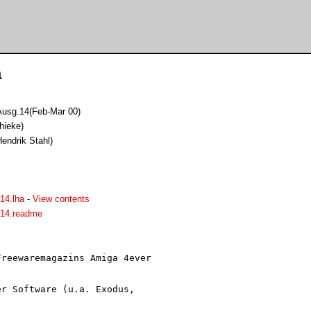
a
sg.14(Feb-Mar 00)
hieke)
endrik Stahl)
14.lha
-
View contents
14.readme
reewaremagazins Amiga 4ever

r Software (u.a. Exodus,
