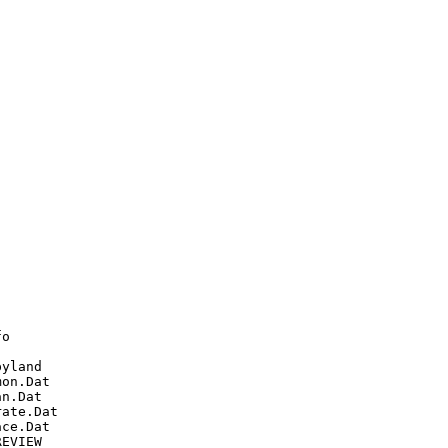
o

yland

on.Dat

n.Dat

ate.Dat

ce.Dat

EVIEW
