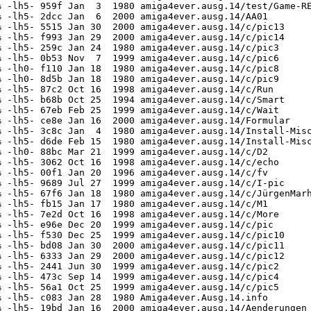
 -lh5- 959f Jan  3  1980 amiga4ever.ausg.14/test/Game-RE
 -lh5- 2dcc Jan  6  2000 amiga4ever.ausg.14/AA01

 -lh5- 5515 Jan 30  2000 amiga4ever.ausg.14/c/pic13

 -lh5- f993 Jan 29  2000 amiga4ever.ausg.14/c/pic14

 -lh5- 259c Jan 24  1980 amiga4ever.ausg.14/c/pic3

 -lh5- 0b53 Nov  7  1999 amiga4ever.ausg.14/c/pic6

 -lh0- f110 Jan 18  1980 amiga4ever.ausg.14/c/pic8

 -lh0- 8d5b Jan 18  1980 amiga4ever.ausg.14/c/pic9

 -lh5- 87c2 Oct 16  1998 amiga4ever.ausg.14/c/Run

 -lh5- b68b Oct 25  1994 amiga4ever.ausg.14/c/Smart

 -lh5- 67eb Feb 25  1999 amiga4ever.ausg.14/c/Wait

 -lh5- ce8e Jan 16  2000 amiga4ever.ausg.14/Formular

 -lh5- 3c8c Jan  4  1980 amiga4ever.ausg.14/Install-Misc
 -lh5- d6de Feb 15  1980 amiga4ever.ausg.14/Install-Misc
 -lh0- 88bc Mar 21  1999 amiga4ever.ausg.14/c/D2

 -lh5- 3062 Oct 16  1998 amiga4ever.ausg.14/c/echo

 -lh5- 00f1 Jan 20  1996 amiga4ever.ausg.14/c/fv

 -lh5- 9689 Jul 27  1999 amiga4ever.ausg.14/c/I-pic

 -lh5- 67f6 Jan 18  1980 amiga4ever.ausg.14/c/JürgenMarh
 -lh5- fb15 Jan 17  1980 amiga4ever.ausg.14/c/M1

 -lh5- 7e2d Oct 16  1998 amiga4ever.ausg.14/c/More

 -lh5- e96e Dec 20  1999 amiga4ever.ausg.14/c/pic

 -lh5- f530 Dec 25  1999 amiga4ever.ausg.14/c/pic10

 -lh5- bd08 Jan 30  2000 amiga4ever.ausg.14/c/pic11

 -lh5- 6333 Jan 29  2000 amiga4ever.ausg.14/c/pic12

 -lh5- 2441 Jun 30  1999 amiga4ever.ausg.14/c/pic2

 -lh5- 473c Sep 14  1999 amiga4ever.ausg.14/c/pic4

 -lh5- 56a1 Oct 25  1999 amiga4ever.ausg.14/c/pic5

 -lh5- c083 Jan 28  1980 Amiga4ever.Ausg.14.info

 -lh5- 19bd Jan 16  2000 amiga4ever.ausg.14/Aenderungen
