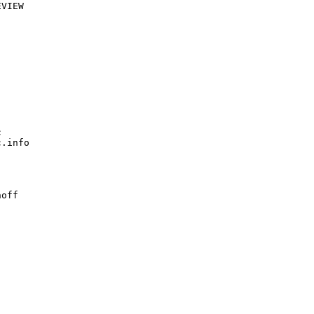
VIEW



.info

off
