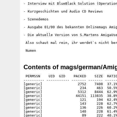
- Interview mit BlueBlack Solution (Operation
- Kurzgeschichten und Audio CD Reviews

- Szenedemos

- Ausgabe 01/00 des bekannten Onlinemags Amig
- Die aktuelle Version von S.Martens AmigaUse
 Also schaut mal rein, ihr werdet`s nicht ber
Contents of mags/german/Amig
 PERMSSN    UID  GID    PACKED    SIZE  RATIO
---------- ----------- ------- ------- ------
[generic]                 2752    7408  37.1%
[generic]                  234     463  50.5%
[generic]                 5312    8444  62.9%
[generic]                44151  113835  38.8%
[generic]                  121     194  62.4%
[generic]                  143     228  62.7%
[generic]                  136     226  60.2%
[generic]                  140     228  61.4%
[generic]                   89     222  40.1%