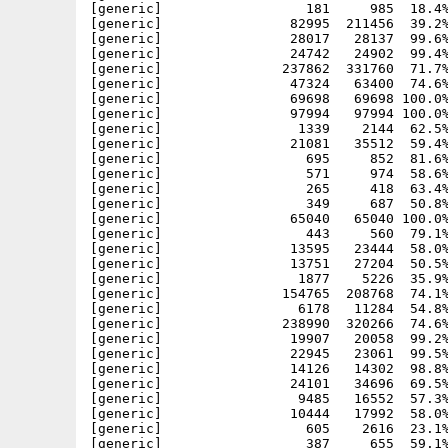
[generic]                  181     985  18.4%
[generic]                82995  211456  39.2%
[generic]                28017   28137  99.6%
[generic]                24742   24902  99.4%
[generic]               237862  331760  71.7%
[generic]                47324   63400  74.6%
[generic]                69698   69698 100.0%
[generic]                97994   97994 100.0%
[generic]                 1339    2144  62.5%
[generic]                21081   35512  59.4%
[generic]                  695     852  81.6%
[generic]                  571     974  58.6%
[generic]                  265     418  63.4%
[generic]                  349     687  50.8%
[generic]                65040   65040 100.0%
[generic]                  443     560  79.1%
[generic]                13595   23444  58.0%
[generic]                13751   27204  50.5%
[generic]                 1877    5226  35.9%
[generic]               154765  208768  74.1%
[generic]                 6178   11284  54.8%
[generic]               238990  320266  74.6%
[generic]                19907   20058  99.2%
[generic]                22945   23061  99.5%
[generic]                14126   14302  98.8%
[generic]                24101   34696  69.5%
[generic]                 9485   16552  57.3%
[generic]                10444   17992  58.0%
[generic]                  605    2616  23.1%
[generic]                  387     655  59.1%