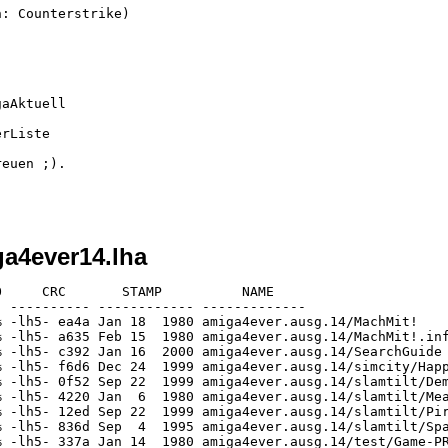
: Counterstrike)

aAktuell

rListe

euen ;).

a4ever14.lha
     CRC       STAMP          NAME

 ---------- ------------ -------------

 -lh5- ea4a Jan 18  1980 amiga4ever.ausg.14/MachMit!

 -lh5- a635 Feb 15  1980 amiga4ever.ausg.14/MachMit!.inf
 -lh5- c392 Jan 16  2000 amiga4ever.ausg.14/SearchGuide

 -lh5- f6d6 Dec 24  1999 amiga4ever.ausg.14/simcity/Happ
 -lh5- 0f52 Sep 22  1999 amiga4ever.ausg.14/slamtilt/Dem
 -lh5- 4220 Jan  6  1980 amiga4ever.ausg.14/slamtilt/Mea
 -lh5- 12ed Sep 22  1999 amiga4ever.ausg.14/slamtilt/Pir
 -lh5- 836d Sep  4  1995 amiga4ever.ausg.14/slamtilt/Spa
 -lh5- 337a Jan 14  1980 amiga4ever.ausg.14/test/Game-PR