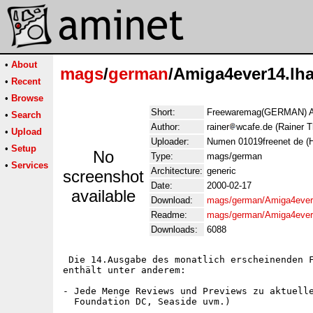
•
About
mags
/
german
/Amiga4ever14.lh
•
Recent
•
Browse
Short:
Freewaremag(GERMAN) Au
•
Search
Author:
rainer
wcafe.de (Rainer T
•
Upload
Uploader:
Numen 01019freenet de (H
•
Setup
No
Type:
mags/german
•
Services
Architecture:
generic
screenshot
Date:
2000-02-17
available
Download:
mags/german/Amiga4ever
Readme:
mags/german/Amiga4ever
Downloads:
6088
 Die 14.Ausgabe des monatlich erscheinenden F
enthält unter anderem:

- Jede Menge Reviews und Previews zu aktuelle
  Foundation DC, Seaside uvm.)
