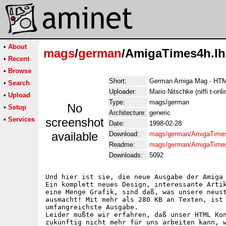
•
About
mags
/
german
/AmigaTimes4h.lh
•
Recent
•
Browse
Short:
German Amiga Mag - HT
•
Search
Uploader:
Mario Nitschke (niffi t-onli
•
Upload
Type:
mags/german
No
•
Setup
Architecture:
generic
•
Services
screenshot
Date:
1998-02-28
available
Download:
mags/german/AmigaTimes
Readme:
mags/german/AmigaTime
Downloads:
5092
Und hier ist sie, die neue Ausgabe der Amiga 
Ein komplett neues Design, interessante Artik
eine Menge Grafik, sind daß, was unsere neust
ausmacht! Mit mehr als 280 KB an Texten, ist 
umfangreichste Ausgabe.

Leider mußte wir erfahren, daß unser HTML Kon
zukünftig nicht mehr für uns arbeiten kann, w