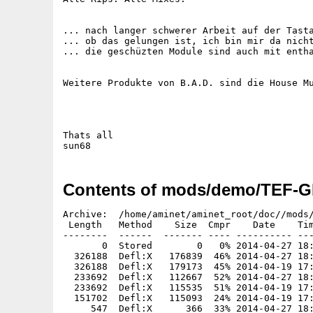
... nach langer schwerer Arbeit auf der Tasta
... ob das gelungen ist, ich bin mir da nicht
... die geschüzten Module sind auch mit entha
Weitere Produkte von B.A.D. sind die House Mu
Thats all

sun68
Contents of mods/demo/TEF-G
Archive:  /home/aminet/aminet_root/doc//mods/
 Length   Method    Size  Cmpr    Date    Tim
--------  ------  ------- ---- ---------- ---
       0  Stored        0   0% 2014-04-27 18:
  326188  Defl:X   176839  46% 2014-04-27 18:
  326188  Defl:X   179173  45% 2014-04-19 17:
  233692  Defl:X   112667  52% 2014-04-27 18:
  233692  Defl:X   115535  51% 2014-04-19 17:
  151702  Defl:X   115093  24% 2014-04-19 17:
     547  Defl:X      366  33% 2014-04-27 18: