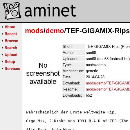
•
About
mods
/
demo
/TEF-GIGAMIX-Rips
•
Recent
•
Browse
Short:
TEF-GIGAMIX-Rips (Prem
•
Search
Author:
sun68
•
Upload
Uploader:
sun68 (sun68 fastmail fm)
•
Setup
No
Type:
mods/demo
•
Services
Architecture:
generic
screenshot
Date:
2014-04-28
available
Download:
mods/demo/TEF-GIGAMIX
Readme:
mods/demo/TEF-GIGAMIX
Downloads:
652
Wahrscheinlich der Erste weltweite Rip.

Giga-Mix, 2 Disks von 1991 B.A.D of TEF (The 
Alle Rips. Alle Mixes.
