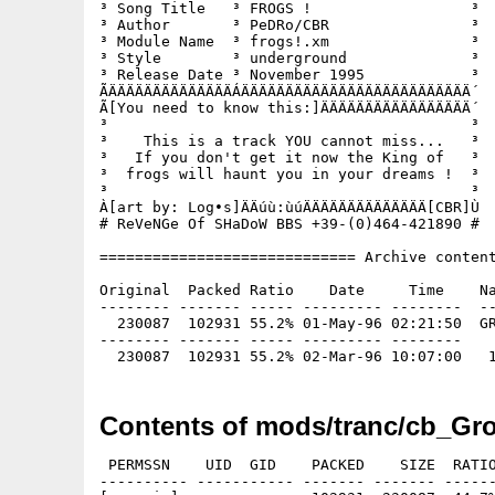
³ Song Title   ³ FROGS !                  ³

³ Author       ³ PeDRo/CBR                ³

³ Module Name  ³ frogs!.xm                ³

³ Style        ³ underground              ³

³ Release Date ³ November 1995            ³

ÃÄÄÄÄÄÄÄÄÄÄÄÄÄÄÁÄÄÄÄÄÄÄÄÄÄÄÄÄÄÄÄÄÄÄÄÄÄÄÄÄÄ´

Ã[You need to know this:]ÄÄÄÄÄÄÄÄÄÄÄÄÄÄÄÄÄ´

³                                         ³

³    This is a track YOU cannot miss...   ³

³   If you don't get it now the King of   ³

³  frogs will haunt you in your dreams !  ³

³                                         ³

À[art by: Log•s]ÄÄúù:ùúÄÄÄÄÄÄÄÄÄÄÄÄÄÄ[CBR]Ù

# ReVeNGe Of SHaDoW BBS +39-(0)464-421890 #

============================= Archive content
Original  Packed Ratio    Date     Time    Na
-------- ------- ----- --------- --------  --
  230087  102931 55.2% 01-May-96 02:21:50  GR
-------- ------- ----- --------- --------

Contents of mods/tranc/cb_Gro
 PERMSSN    UID  GID    PACKED    SIZE  RATIO
---------- ----------- ------- ------- ------