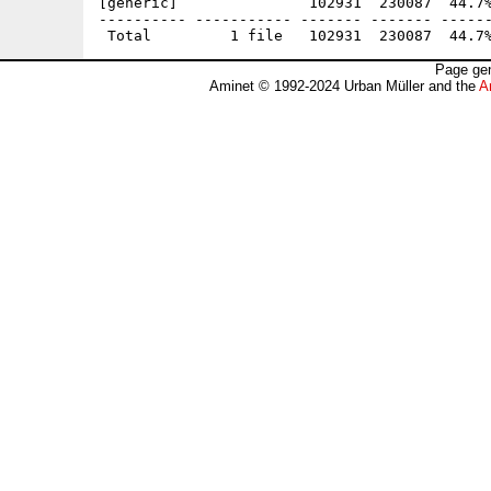
[generic]               102931  230087  44.7%
---------- ----------- ------- ------- ------
Page gen
Aminet © 1992-2024 Urban Müller and the
A