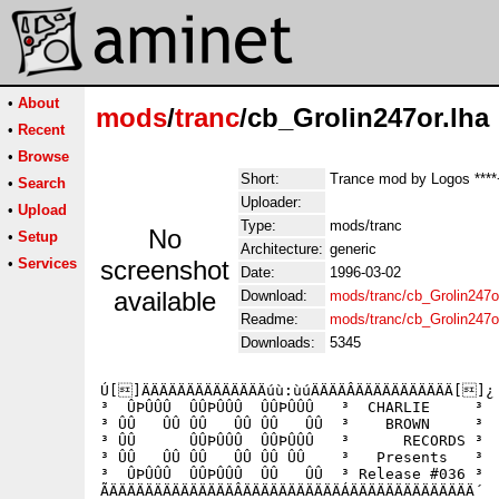
•
About
mods
/
tranc
/cb_Grolin247or.lha
•
Recent
•
Browse
Short:
Trance mod by Logos ****
•
Search
Uploader:
•
Upload
Type:
mods/tranc
No
•
Setup
Architecture:
generic
•
Services
screenshot
Date:
1996-03-02
available
Download:
mods/tranc/cb_Grolin247or
Readme:
mods/tranc/cb_Grolin247o
Downloads:
5345
Ú[]ÄÄÄÄÄÄÄÄÄÄÄÄÄÄúù:ùúÄÄÄÄÂÄÄÄÄÄÄÄÄÄÄÄ[]¿

³  ÛÞÛÛÛ  ÛÛÞÛÛÛ  ÛÛÞÛÛÛ   ³  CHARLIE     ³

³ ÛÛ   ÛÛ ÛÛ   ÛÛ ÛÛ   ÛÛ  ³    BROWN     ³

³ ÛÛ      ÛÛÞÛÛÛ  ÛÛÞÛÛÛ   ³      RECORDS ³

³ ÛÛ   ÛÛ ÛÛ   ÛÛ ÛÛ ÛÛ    ³   Presents   ³

³  ÛÞÛÛÛ  ÛÛÞÛÛÛ  ÛÛ   ÛÛ  ³ Release #036 ³

ÃÄÄÄÄÄÄÄÄÄÄÄÄÄÄÂÄÄÄÄÄÄÄÄÄÄÄÁÄÄÄÄÄÄÄÄÄÄÄÄÄÄ´
