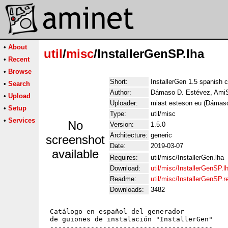
•
About
util
/
misc
/InstallerGenSP.lha
•
Recent
•
Browse
Short:
InstallerGen 1.5 spanish 
•
Search
Author:
Dámaso D. Estévez, Ami
•
Upload
Uploader:
miast esteson eu (Dámas
•
Setup
Type:
util/misc
•
Services
No
Version:
1.5.0
Architecture:
generic
screenshot
Date:
2019-03-07
available
Requires:
util/misc/InstallerGen.lha
Download:
util/misc/InstallerGenSP.l
Readme:
util/misc/InstallerGenSP.
Downloads:
3482
 Catálogo en español del generador

 de guiones de instalación "InstallerGen"

 ----------------------------------------
