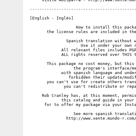
 --------------------------------------------
 [English - Inglés]

                    How to install this packa
        the license rules are included in the
                Spanish translation without w
                      Use it under your own r
              All relevant files includes PGP
              ALL rights reserved over THIS t
        This package no cost money, but this 
                   the program's interface/me
              with spanish language and under
                 forbidden their update/modif
        you can't use for create others trans
               you can't redistribute or repa
      Rob Cranley has, at this moment, permis
              this catalog and guide in your 
       for to offer my package via your Insta
                   See more spanish translati
                http://www.xente.mundo-r.com/