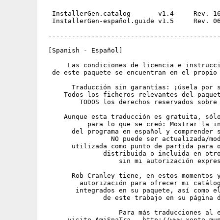
  InstallerGen.catalog       v1.4     Rev. 16
  InstallerGen-español.guide v1.5     Rev. 06
 --------------------------------------------
 [Spanish - Español]

      Las condiciones de licencia e instrucci
  de este paquete se encuentran en el propio 
       Traducción sin garantías: ¡úsela por s
     Todos los ficheros relevantes del paquet
         TODOS los derechos reservados sobre 
     Aunque esta traducción es gratuita, sólo
           para lo que se creó: Mostrar la in
       del programa en español y comprender s
                 NO puede ser actualizada/mod
       utilizada como punto de partida para o
               distribuida o incluida en otro
                   sin mi autorización expres
       Rob Cranley tiene, en estos momentos y
         autorización para ofrecer mi catálog
        integrados en su paquete, así como el
               de este trabajo en su página d
                   Para más traducciones al e
      visite AmiSpaTra - http://www.xente.mun