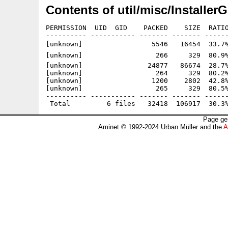
Contents of util/misc/Installer
PERMISSION  UID  GID    PACKED    SIZE  RATIO
---------- ----------- ------- ------- ------
[unknown]                 5546   16454  33.7%
[unknown]                  266     329  80.9%
[unknown]                24877   86674  28.7%
[unknown]                  264     329  80.2%
[unknown]                 1200    2802  42.8%
[unknown]                  265     329  80.5%
---------- ----------- ------- ------- ------
Page ge
Aminet © 1992-2024 Urban Müller and the
A