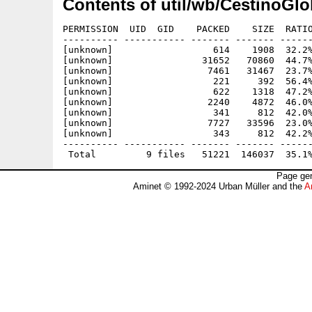
Contents of util/wb/CestinoGlo
PERMISSION  UID  GID    PACKED    SIZE  RATIO
---------- ----------- ------- ------- ------
[unknown]                  614    1908  32.2%
[unknown]                31652   70860  44.7%
[unknown]                 7461   31467  23.7%
[unknown]                  221     392  56.4%
[unknown]                  622    1318  47.2%
[unknown]                 2240    4872  46.0%
[unknown]                  341     812  42.0%
[unknown]                 7727   33596  23.0%
[unknown]                  343     812  42.2%
---------- ----------- ------- ------- ------
Page gen
Aminet © 1992-2024 Urban Müller and the
A