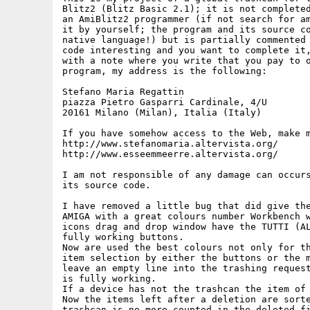
Blitz2 (Blitz Basic 2.1); it is not completed
an AmiBlitz2 programmer (if not search for am
it by yourself; the program and its source co
native language!) but is partially commented 
code interesting and you want to complete it,
with a note where you write that you pay to o
program, my address is the following:

Stefano Maria Regattin

piazza Pietro Gasparri Cardinale, 4/U

20161 Milano (Milan), Italia (Italy)

If you have somehow access to the Web, make m
http://www.stefanomaria.altervista.org/

http://www.esseemmeerre.altervista.org/

I am not responsible of any damage can occurs
its source code.

I have removed a little bug that did give the
AMIGA with a great colours number Workbench w
icons drag and drop window have the TUTTI (AL
fully working buttons.

Now are used the best colours not only for th
item selection by either the buttons or the m
leave an empty line into the trashing request
is fully working.

If a device has not the trashcan the item of 
Now the items left after a deletion are sorte
trashcan is no more counted in the deleted fi