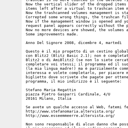
Now the vertical slider of the dropped items 
items left after a virtual to trashcan item m
Now the trashcanned volumes management is sta
Correpted some wrong things, the trashcan fil
Now if the management window is opened and yo
request panel appears correctly without the p
Now no more devices are showed, the volumes a
Some improvements made.

Anno Del Signore 2008, dicembre 4, martedì

Questo è il mio progetto di un cestino global
con Blitz2 (Blitz Basic 2.1); non è completat
Blitz2 o di AmiBlitz2 (se non lo siete cercat
completare voi stessi; il programma ed il suo
(la mia lingua madre!) ma è parzialmente comm
interessa e volete completarlo, per piacere m
biglietto dove scrivete che pagate per ottene
programma, il mio indirizzo è il seguente:

Stefano Maria Regattin

piazza Pietro Gasparri Cardinale, 4/U

20161 Milano, Italia

Se avete un qualche accesso al Web, fatemi fe
http://www.stefanomaria.altervista.org/

http://www.esseemmeerre.altervista.org/

Non sono responsabile di alcun danno che poss