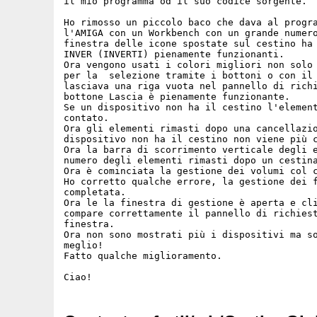
il mio programma od il suo codice sorgente.

Ho rimosso un piccolo baco che dava al progra
l'AMIGA con un Workbench con un grande numero
finestra delle icone spostate sul cestino ha 
INVER (INVERTI) pienamente funzionanti.

Ora vengono usati i colori migliori non solo 
per la  selezione tramite i bottoni o con il 
lasciava una riga vuota nel pannello di richi
bottone Lascia è pienamente funzionante.

Se un dispositivo non ha il cestino l'element
contato.

Ora gli elementi rimasti dopo una cancellazio
dispositivo non ha il cestino non viene più c
Ora la barra di scorrimento verticale degli e
numero degli elementi rimasti dopo un cestina
Ora è cominciata la gestione dei volumi col c
Ho corretto qualche errore, la gestione dei f
completata.

Ora le la finestra di gestione è aperta e cli
compare correttamente il pannello di richiest
finestra.

Ora non sono mostrati più i dispositivi ma so
meglio!

Fatto qualche miglioramento.
