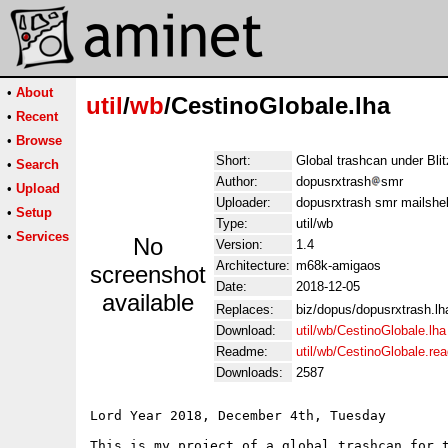
•
About
util
/
wb
/CestinoGlobale.lha
•
Recent
•
Browse
Short:
Global trashcan under Bli
•
Search
Author:
dopusrxtrash
smr
•
Upload
Uploader:
dopusrxtrash smr mailshe
•
Setup
Type:
util/wb
•
Services
No
Version:
1.4
Architecture:
m68k-amigaos
screenshot
Date:
2018-12-05
available
Replaces:
biz/dopus/dopusrxtrash.lh
Download:
util/wb/CestinoGlobale.lha
Readme:
util/wb/CestinoGlobale.re
Downloads:
2587
Lord Year 2018, December 4th, Tuesday

This is my project of a global trashcan for t