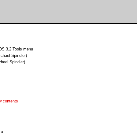
OS 3.2 Tools menu
chael Spindler)
hael Spindler)
w contents
u
