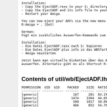
Installation:

- Copy the EjectADF.rexx to your S: directory
- Copy the EjectADF and its info file to your
- Restart your Amiga

You can now eject your ADFs via the new menu 
R-Amiga + . (Dot)

German:

Fügt ein zusätzliches Auswerfen-Kommando zum 
Installation:

- Die Datei EjectADF.rexx nach S: kopieren

- Die Datei EjectADF plus info in das WBSTart
- Amiga neustarten

Jetzt kann man virtuelle Disketten über das K
Contents of util/wb/EjectADF.l
PERMISSION  UID  GID    PACKED    SIZE  RATIO
---------- ----------- ------- ------- ------
[generic]                  167     201  83.1%
[generic]                 1474    3304  44.6%
[generic]                  509    1017  50.0%
[generic]                  466     852  54.7%