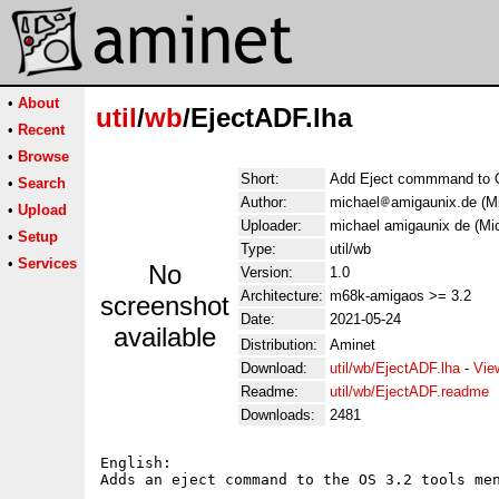
•
About
util
/
wb
/EjectADF.lha
•
Recent
•
Browse
Short:
Add Eject commmand to 
•
Search
Author:
michael
amigaunix.de (Mi
•
Upload
Uploader:
michael amigaunix de (Mic
•
Setup
Type:
util/wb
•
Services
No
Version:
1.0
Architecture:
m68k-amigaos >= 3.2
screenshot
Date:
2021-05-24
available
Distribution:
Aminet
Download:
util/wb/EjectADF.lha
-
Vie
Readme:
util/wb/EjectADF.readme
Downloads:
2481
English:

Adds an eject command to the OS 3.2 tools men