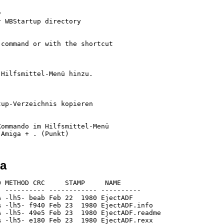


 WBStartup directory

command or with the shortcut

Hilfsmittel-Menü hinzu.

up-Verzeichnis kopieren

ommando im Hilfsmittel-Menü

ha
 METHOD CRC     STAMP     NAME

 ---------- ------------ ----------

 -lh5- beab Feb 22  1980 EjectADF

 -lh5- f940 Feb 23  1980 EjectADF.info

 -lh5- 49e5 Feb 23  1980 EjectADF.readme

 -lh5- e180 Feb 23  1980 EjectADF.rexx
