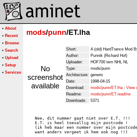
•
About
mods
/
punn
/ET.lha
•
Recent
•
Browse
Short:
A (old) HardTrance Mod 
•
Search
Author:
Punnik (Richard Hof)
•
Upload
Uploader:
HOF700 tem NHL NL
•
Setup
No
Type:
mods/punn
•
Services
Architecture:
generic
screenshot
Date:
1998-04-15
available
Download:
mods/punn/ET.lha
-
View 
Readme:
mods/punn/ET.readme
Downloads:
5371
   Nee, dit nummer gaat niet over E.T. !!!

   E.T. is heel toevallig mijn postcode !

   (ik heb maar een nummer over mijn postcode
   want anders vergeet ik hem ook nog !!)
