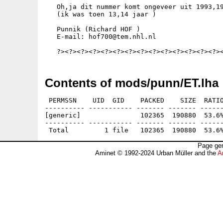
   Oh,ja dit nummer komt ongeveer uit 1993,19
   (ik was toen 13,14 jaar )

   Punnik (Richard HOF )

   E-mail: hof700@tem.nhl.nl

Contents of mods/punn/ET.lha
 PERMSSN    UID  GID    PACKED    SIZE  RATIO
---------- ----------- ------- ------- ------
[generic]               102365  190880  53.6%
---------- ----------- ------- ------- ------
Page gen
Aminet © 1992-2024 Urban Müller and the
A