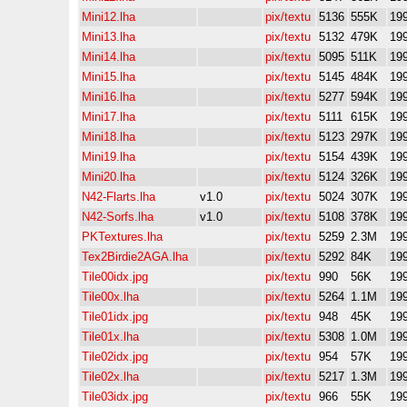
Mini12.lha
pix/textu
5136
555K
19
Mini13.lha
pix/textu
5132
479K
19
Mini14.lha
pix/textu
5095
511K
19
Mini15.lha
pix/textu
5145
484K
19
Mini16.lha
pix/textu
5277
594K
19
Mini17.lha
pix/textu
5111
615K
19
Mini18.lha
pix/textu
5123
297K
19
Mini19.lha
pix/textu
5154
439K
19
Mini20.lha
pix/textu
5124
326K
19
N42-Flarts.lha
v1.0
pix/textu
5024
307K
19
N42-Sorfs.lha
v1.0
pix/textu
5108
378K
19
PKTextures.lha
pix/textu
5259
2.3M
19
Tex2Birdie2AGA.lha
pix/textu
5292
84K
199
Tile00idx.jpg
pix/textu
990
56K
19
Tile00x.lha
pix/textu
5264
1.1M
19
Tile01idx.jpg
pix/textu
948
45K
19
Tile01x.lha
pix/textu
5308
1.0M
19
Tile02idx.jpg
pix/textu
954
57K
19
Tile02x.lha
pix/textu
5217
1.3M
19
Tile03idx.jpg
pix/textu
966
55K
19