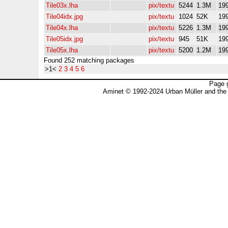
Tile03x.lha
pix/textu
5244
1.3M
19
Tile04idx.jpg
pix/textu
1024
52K
19
Tile04x.lha
pix/textu
5226
1.3M
19
Tile05idx.jpg
pix/textu
945
51K
19
Tile05x.lha
pix/textu
5200
1.2M
19
Found 252 matching packages
>1<
2
3
4
5
6
Page 
Aminet © 1992-2024 Urban Müller and the