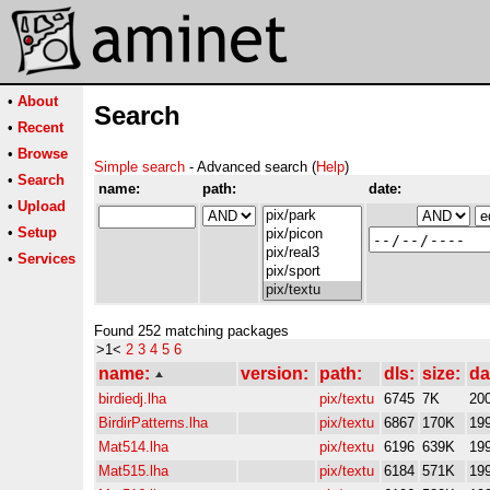
•
About
Search
•
Recent
•
Browse
Simple search
- Advanced search (
Help
)
•
Search
name:
path:
date:
•
Upload
•
Setup
•
Services
Found 252 matching packages
>1<
2
3
4
5
6
name:
version:
path:
dls:
size:
da
birdiedj.lha
pix/textu
6745
7K
20
BirdirPatterns.lha
pix/textu
6867
170K
19
Mat514.lha
pix/textu
6196
639K
19
Mat515.lha
pix/textu
6184
571K
19