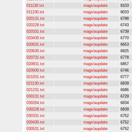
011130.txt
mags/aupdate
8103
011230.txt
mags/aupdate
8033
020131.txt
mags/aupdate
6788
020228.txt
mags/aupdate
6743
020331.txt
mags/aupdate
6739
020430.txt
mags/aupdate
6770
020531.txt
mags/aupdate
6653
020630.txt
mags/aupdate
6825
020731.txt
mags/aupdate
6778
020831.txt
mags/aupdate
6857
020930.txt
mags/aupdate
6746
021031.txt
mags/aupdate
6777
021130.txt
mags/aupdate
6839
021231.txt
mags/aupdate
6686
030131.txt
mags/aupdate
6729
030204.txt
mags/aupdate
6834
030228.txt
mags/aupdate
6839
030331.txt
mags/aupdate
6752
030430.txt
mags/aupdate
6752
030531.txt
mags/aupdate
6752