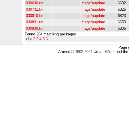
030630.txt
mags/aupdate
6632
030731.txt
mags/aupdate
6826
030810.txt
mags/aupdate
6823
030831.txt
mags/aupdate
6653
030930.txt
mags/aupdate
6806
Found 264 matching packages
>1<
2
3
4
5
6
Page 
Aminet © 1992-2024 Urban Müller and the