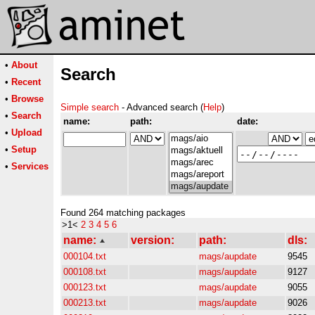
•
About
Search
•
Recent
•
Browse
Simple search
- Advanced search (
Help
)
•
Search
name:
path:
date:
•
Upload
•
Setup
•
Services
Found 264 matching packages
>1<
2
3
4
5
6
name:
version:
path:
dls:
000104.txt
mags/aupdate
9545
000108.txt
mags/aupdate
9127
000123.txt
mags/aupdate
9055
000213.txt
mags/aupdate
9026