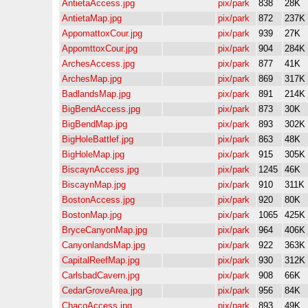
AntietaAccess.jpg
pix/park
838
28K
AntietaMap.jpg
pix/park
872
237K
AppomattoxCour.jpg
pix/park
939
27K
AppomttoxCour.jpg
pix/park
904
284K
ArchesAccess.jpg
pix/park
877
41K
ArchesMap.jpg
pix/park
869
317K
BadlandsMap.jpg
pix/park
891
214K
BigBendAccess.jpg
pix/park
873
30K
BigBendMap.jpg
pix/park
893
302K
BigHoleBattlef.jpg
pix/park
863
48K
BigHoleMap.jpg
pix/park
915
305K
BiscaynAccess.jpg
pix/park
1245
46K
BiscaynMap.jpg
pix/park
910
311K
BostonAccess.jpg
pix/park
920
80K
BostonMap.jpg
pix/park
1065
425K
BryceCanyonMap.jpg
pix/park
964
406K
CanyonlandsMap.jpg
pix/park
922
363K
CapitalReefMap.jpg
pix/park
930
312K
CarlsbadCavern.jpg
pix/park
908
66K
CedarGroveArea.jpg
pix/park
956
84K
ChacoAccess.jpg
pix/park
893
49K