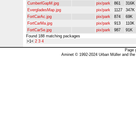
CumberlGapM.jpg
pix/park
861
316K
EvergladesMap.jpg
pix/park
1127
347K
FortCarAc.jpg
pix/park
874
69K
FortCarMa.jpg
pix/park
913
110K
FortCarSe.jpg
pix/park
987
91K
Found 188 matching packages
>1<
2
3
4
Page 
Aminet © 1992-2024 Urban Müller and the