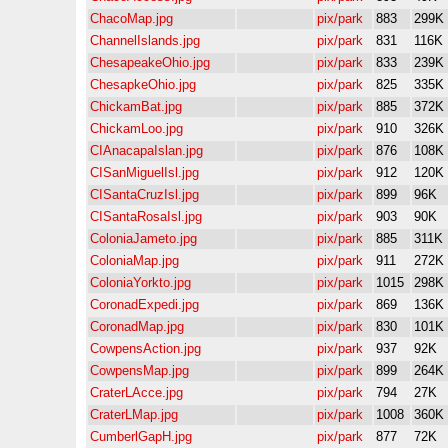
ChacoMap.jpg
pix/park
883
299K
ChannelIslands.jpg
pix/park
831
116K
ChesapeakeOhio.jpg
pix/park
833
239K
ChesapkeOhio.jpg
pix/park
825
335K
ChickamBat.jpg
pix/park
885
372K
ChickamLoo.jpg
pix/park
910
326K
CIAnacapaIslan.jpg
pix/park
876
108K
CISanMiguelIsl.jpg
pix/park
912
120K
CISantaCruzIsl.jpg
pix/park
899
96K
CISantaRosaIsl.jpg
pix/park
903
90K
ColoniaJameto.jpg
pix/park
885
311K
ColoniaMap.jpg
pix/park
911
272K
ColoniaYorkto.jpg
pix/park
1015
298K
CoronadExpedi.jpg
pix/park
869
136K
CoronadMap.jpg
pix/park
830
101K
CowpensAction.jpg
pix/park
937
92K
CowpensMap.jpg
pix/park
899
264K
CraterLAcce.jpg
pix/park
794
27K
CraterLMap.jpg
pix/park
1008
360K
CumberlGapH.jpg
pix/park
877
72K