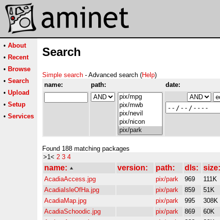
•
About
Search
•
Recent
•
Browse
Simple search
- Advanced search (
Help
)
•
Search
name:
path:
date:
•
Upload
•
Setup
•
Services
Found 188 matching packages
>1<
2
3
4
name:
version:
path:
dls:
size
AcadiaAccess.jpg
pix/park
969
111K
AcadiaIsleOfHa.jpg
pix/park
859
51K
AcadiaMap.jpg
pix/park
995
308K
AcadiaSchoodic.jpg
pix/park
869
60K