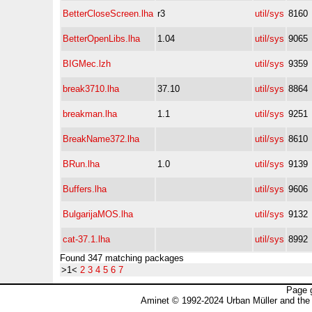
BetterCloseScreen.lha
r3
util/sys
8160
BetterOpenLibs.lha
1.04
util/sys
9065
BIGMec.lzh
util/sys
9359
break3710.lha
37.10
util/sys
8864
breakman.lha
1.1
util/sys
9251
BreakName372.lha
util/sys
8610
BRun.lha
1.0
util/sys
9139
Buffers.lha
util/sys
9606
BulgarijaMOS.lha
util/sys
9132
cat-37.1.lha
util/sys
8992
Found 347 matching packages
>1<
2
3
4
5
6
7
Page 
Aminet © 1992-2024 Urban Müller and the