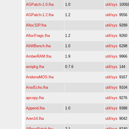
AGPatch-1.0.lha
1.0
util/sys
1009
AGPatch-1.2.lha
1.2
util/sys
9556
Alloc32P.lha
util/sys
9289
AllocFrags.lha
1.2
util/sys
9260
AltWBench.lha
1.0
util/sys
6298
AmberRAM.lha
1.9
util/sys
9966
amipkg.lha
0.7.6
util/sys
144
AndorraMOS.lha
util/sys
9167
AnsiEcho.lha
util/sys
9104
apcopy.lha
util/sys
9276
Append.lha
1.0
util/sys
9388
Aren14.lha
util/sys
9042
ARexxPatch.lha
2.1
util/sys
8740