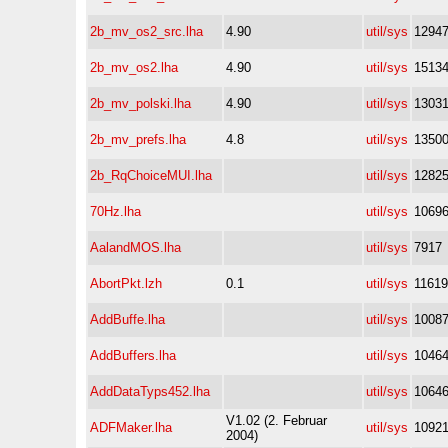
2b_mv_os2_src.lha
4.90
util/sys
1294
2b_mv_os2.lha
4.90
util/sys
1513
2b_mv_polski.lha
4.90
util/sys
1303
2b_mv_prefs.lha
4.8
util/sys
1350
2b_RqChoiceMUI.lha
util/sys
1282
70Hz.lha
util/sys
1069
AalandMOS.lha
util/sys
7917
AbortPkt.lzh
0.1
util/sys
11619
AddBuffe.lha
util/sys
1008
AddBuffers.lha
util/sys
1046
AddDataTyps452.lha
util/sys
1064
V1.02 (2. Februar
ADFMaker.lha
util/sys
1092
2004)