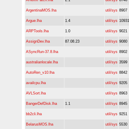
ArgentinaMOS.lha
util/sys
8907
Argue.lha
1.4
util/sys
1093
ARPTools.lha
1.0
util/sys
9021
AssignDev.lha
87.08.23
util/sys
9080
ASyncRun-37.8.lha
util/sys
8902
australianlocale.lha
util/sys
3599
AutoRen_v10.lha
util/sys
8842
availcpu.lha
util/sys
9205
AVLSort.lha
util/sys
8963
BangerDefDisk.lha
1.1
util/sys
8945
bb2cli.lha
util/sys
9251
BelarusMOS.lha
util/sys
5530