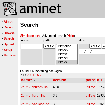
•
About
Search
•
Recent
•
Browse
Simple search
- Advanced search (
Help
)
•
Search
name:
path:
date:
•
Upload
•
Setup
•
Services
Found 347 matching packages
>1<
2
3
4
5
6
7
name:
version:
path:
dls:
2b_mv_deutsch.lha
4.90
util/sys
1326
2b_mv_french.lha
3.8
util/sys
1293
2b_mv_os2_loca.lha
3.2
util/sys
1302