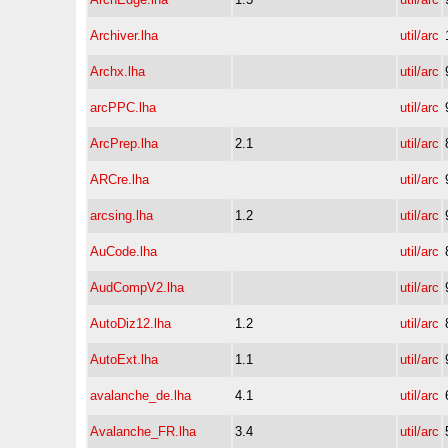
Archiver.lha
util/arc
Archx.lha
util/arc
arcPPC.lha
util/arc
ArcPrep.lha
2.1
util/arc
ARCre.lha
util/arc
arcsing.lha
1.2
util/arc
AuCode.lha
util/arc
AudCompV2.lha
util/arc
AutoDiz12.lha
1.2
util/arc
AutoExt.lha
1.1
util/arc
avalanche_de.lha
4.1
util/arc
Avalanche_FR.lha
3.4
util/arc