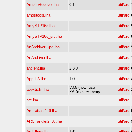
AmiZipRecover.lha
0.1
util/arc
amostools.lha
util/arc
AmySTP16a.lha
util/arc
AmySTP16c_src.lha
util/arc
AnArchiver-Upd.lha
util/arc
AnArchiver.lha
util/arc
ancient.lha
2.3.0
util/arc
AppLhA.lha
1.0
util/arc
V0.5 (new: use
appxtrakt.lha
util/arc
XADmaster.library
arc.lha
util/arc
ArcExtract1_6.lha
util/arc
ARCHandler2_0c.lha
util/arc
ArchEdge.lha
1.5
util/arc