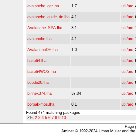
avalanche_ger.lha
1.7
util/arc
avalanche_guide_de.lha
4.1
util/arc
Avalanche_SPA.lha
3.1
util/arc
avalanche.lha
4.1
util/arc
AvalancheDE.lha
1.0
util/arc
base64.lha
util/arc
base64WOS.lha
util/arc
bcode20.lha
util/arc
binhex374.lha
37.04
util/arc
borpak-mos.lha
0.1
util/arc
Found 474 matching packages
>1<
2
3
4
5
6
7
8
9
10
Page 
Aminet © 1992-2024 Urban Müller and the