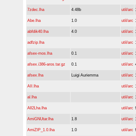
7zdec.lha
4.48b
util/arc
Abe.lha
1.0
util/arc
abfdik40.lha
4.0
util/arc
adfzip.lha
util/arc
afsex-mos.lha
0.1
util/arc
afsex.i386-aros.tar.gz
0.1
util/arc
afsex.lha
Luigi Auriemma
util/arc
AII.lha
util/arc
al.lha
util/arc
All2Lha.lha
util/arc
AmiGNUtar.lha
1.8
util/arc
AmiZIP_1.0.lha
1.0
util/arc