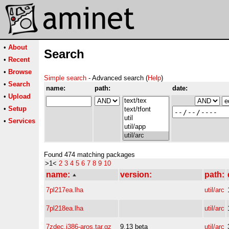
•
About
Search
•
Recent
•
Browse
Simple search
- Advanced search (
Help
)
•
Search
name:
path:
date:
•
Upload
•
Setup
•
Services
Found 474 matching packages
>1<
2
3
4
5
6
7
8
9
10
name:
version:
path:
7pl217ea.lha
util/arc
7pl218ea.lha
util/arc
7zdec.i386-aros.tar.gz
9.13 beta
util/arc