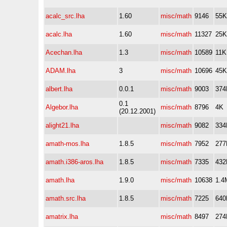
acalc_src.lha
1.60
misc/math
9146
55K
acalc.lha
1.60
misc/math
11327
25K
Acechan.lha
1.3
misc/math
10589
11K
ADAM.lha
3
misc/math
10696
45K
albert.lha
0.0.1
misc/math
9003
374
0.1
Algebor.lha
misc/math
8796
4K
(20.12.2001)
alight21.lha
misc/math
9082
334
amath-mos.lha
1.8.5
misc/math
7952
277
amath.i386-aros.lha
1.8.5
misc/math
7335
432
amath.lha
1.9.0
misc/math
10638
1.4
amath.src.lha
1.8.5
misc/math
7225
640
amatrix.lha
misc/math
8497
274