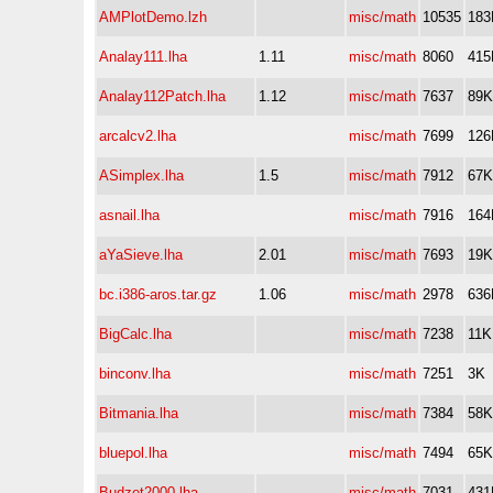
AMPlotDemo.lzh
misc/math
10535
183
Analay111.lha
1.11
misc/math
8060
415
Analay112Patch.lha
1.12
misc/math
7637
89K
arcalcv2.lha
misc/math
7699
126
ASimplex.lha
1.5
misc/math
7912
67K
asnail.lha
misc/math
7916
164
aYaSieve.lha
2.01
misc/math
7693
19K
bc.i386-aros.tar.gz
1.06
misc/math
2978
636
BigCalc.lha
misc/math
7238
11K
binconv.lha
misc/math
7251
3K
Bitmania.lha
misc/math
7384
58K
bluepol.lha
misc/math
7494
65K
Budzet2000.lha
misc/math
7031
431