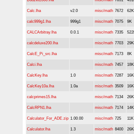
Calc.lha
v2.0
misc/math
7672
62K
calc999g1.lha
999g1
misc/math
7075
9K
CALCArbitray.lha
0.0.1
misc/math
7335
522
calcdeluxe200.lha
misc/math
7703
29K
CalcE_Pi_src.lha
misc/math
7173
8K
Calci.lha
misc/math
7457
18K
CalcKey.lha
1.0
misc/math
7287
16K
CalcKey10a.lha
1.0a
misc/math
3509
16K
calcprimes15.lha
misc/math
7134
26K
CalcRPN1.lha
misc/math
7174
14K
Calculator_For_ADE.zip
1.00.00
misc/math
725
11K
Calculator.lha
1.3
misc/math
8400
26K