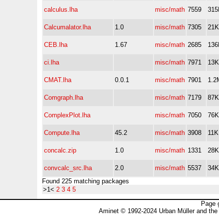
calculus.lha
misc/math
7559
315
Calcumalator.lha
1.0
misc/math
7305
21K
CEB.lha
1.67
misc/math
2685
136
ci.lha
misc/math
7971
13K
CMAT.lha
0.0.1
misc/math
7901
1.2
Comgraph.lha
misc/math
7179
87K
ComplexPlot.lha
misc/math
7050
76K
Compute.lha
45.2
misc/math
3908
11K
concalc.zip
1.0
misc/math
1331
28K
convcalc_src.lha
2.0
misc/math
5537
34K
Found 225 matching packages
>1<
2
3
4
5
Page 
Aminet © 1992-2024 Urban Müller and the