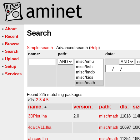
•
About
Search
•
Recent
•
Browse
Simple search
- Advanced search (
Help
)
•
Search
name:
path:
date:
•
Upload
•
Setup
•
Services
Found 225 matching packages
>1<
2
3
4
5
name:
version:
path:
dls:
siz
3DPlot.lha
2.0
misc/math
11018
114
4calcV11.lha
misc/math
10697
10K
abacus.lha
misc/math
11254
18K