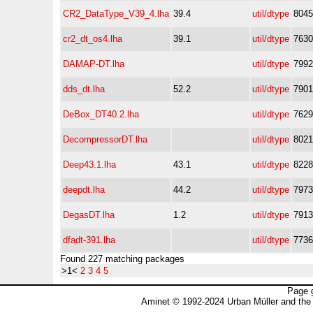
CR2_DataType_V39_4.lha
39.4
util/dtype
8045
cr2_dt_os4.lha
39.1
util/dtype
7630
DAMAP-DT.lha
util/dtype
7992
dds_dt.lha
52.2
util/dtype
7901
DeBox_DT40.2.lha
util/dtype
7629
DecompressorDT.lha
util/dtype
8021
Deep43.1.lha
43.1
util/dtype
8228
deepdt.lha
44.2
util/dtype
7973
DegasDT.lha
1.2
util/dtype
7913
dfadt-391.lha
util/dtype
7736
Found 227 matching packages
>1<
2
3
4
5
Page 
Aminet © 1992-2024 Urban Müller and the