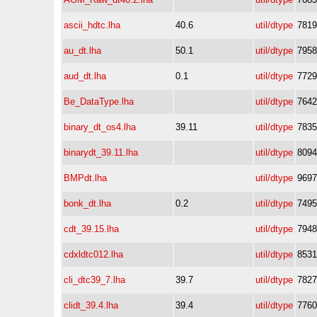
ascii_hdtc.lha
40.6
util/dtype
7819
au_dt.lha
50.1
util/dtype
7958
aud_dt.lha
0.1
util/dtype
7729
Be_DataType.lha
util/dtype
7642
binary_dt_os4.lha
39.11
util/dtype
7835
binarydt_39.11.lha
util/dtype
8094
BMPdt.lha
util/dtype
9697
bonk_dt.lha
0.2
util/dtype
7495
cdt_39.15.lha
util/dtype
7948
cdxldtc012.lha
util/dtype
8531
cli_dtc39_7.lha
39.7
util/dtype
7827
clidt_39.4.lha
39.4
util/dtype
7760