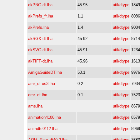
akPNG-dt.lha
45.95
util/dtype
1849
akPrefs_fr.lha
1.1
util/dtype
8086
akPrefs.lha
1.4
util/dtype
9084
akSGX-dt.lha
45.92
util/dtype
8714
akSVG-dt.lha
45.91
util/dtype
1234
akTIFF-dt.lha
45.96
util/dtype
1613
AmigaGuideDT.lha
50.1
util/dtype
9976
amr_dt-os3.lha
0.2
util/dtype
7934
amr_dt.lha
0.1
util/dtype
7523
ams.lha
util/dtype
8679
animation4106.lha
util/dtype
8579
animdtc0112.lha
util/dtype
8968
AOM_Raw_dt40.2.lha
util/dtype
7683