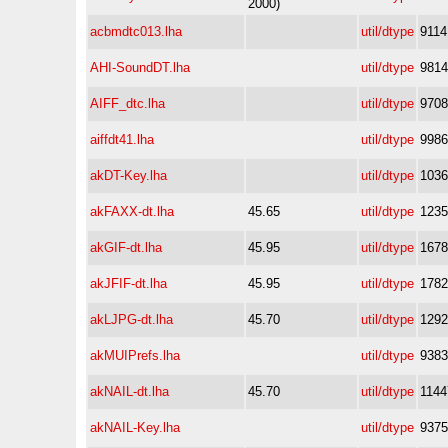
2000)
acbmdtc013.lha
util/dtype
9114
AHI-SoundDT.lha
util/dtype
9814
AIFF_dtc.lha
util/dtype
9708
aiffdt41.lha
util/dtype
9986
akDT-Key.lha
util/dtype
1036
akFAXX-dt.lha
45.65
util/dtype
1235
akGIF-dt.lha
45.95
util/dtype
1678
akJFIF-dt.lha
45.95
util/dtype
1782
akLJPG-dt.lha
45.70
util/dtype
1292
akMUIPrefs.lha
util/dtype
9383
akNAIL-dt.lha
45.70
util/dtype
1144
akNAIL-Key.lha
util/dtype
9375