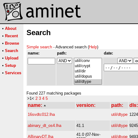
•
About
Search
•
Recent
•
Browse
Simple search
- Advanced search (
Help
)
•
Search
name:
path:
date:
•
Upload
•
Setup
•
Services
Found 227 matching packages
>1<
2
3
4
5
name:
version:
path:
dls:
16svdtc012.lha
util/dtype
1224
abinary_dt_os4.lha
41.1
util/dtype
9245
41.0 (07-Nov-
ABinaryDT.lha
util/dtype
9493